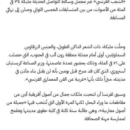
«الشعب الفرنسي» عبر مجمل وسائط التواصل الحديثة مليكة ٣٤ في
المئة من الأصوات، من بين المتسابقات الخمس اللواتي وصلن إلى نهائي
المسابقة.
وحلّت مليكة، ذات الشعر الداكن الطويل، والعينين الزرقاوين
السماويّتين، أولى أمام ممثلة منطقة رون ألب في الجنوب، التي حصلت
على ٢١ في المئة، وذلك بحضور عمدة عاصمتها، وزير الصناعة كريستيان
أستروزي، الذي كان قد صرح قبل يومين بأنه لن يقبل بناء مآذن في
مدينته، مبرّراً ذلك بأنها «غريبة عن الفن المعماري الفرنسي».
وسبق لفرنسا أن انتخبت ملكات جمال من أصول أفريقية أتين من
مقاطعات ما وراء البحار، لكنها المرة الأولى التي تُنتخب فيها «جميلة من
أصول مغاربية»، وهي طالبة سنة ثالثة في كلية حقوق مدينتها وتطمح
لممارسة مهنة الصحافة.