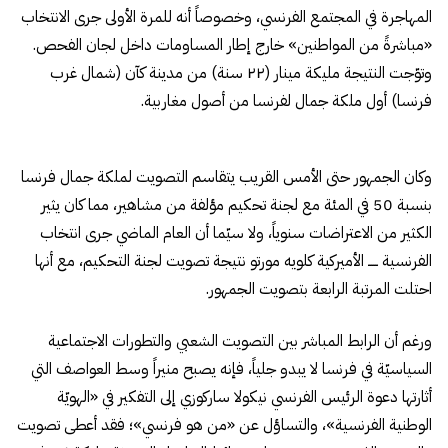
المهاجرة في المجتمع الفرنسي، وخصوصاً أنه للمرة الأولى جرى الانتخاب
«مباشرةً من المواطنين» خارج إطار المساومات داخل لجان الفحص.
وتوّجت النتيجة مليكة مينار (٢٢ سنة) من مدينة كآن (شمال غرب
فرنسا) أول ملكة جمال لفرنسا من أصول مغاربية.
وكان الجمهور حتى الأمس القريب يتقاسم التصويت لملكة جمال فرنسا
بنسبة 50 في المئة مع لجنة تحكيم مؤلفة من مشاهير، مما كان يثير
الكثير من الاعتراضات سنوياً، ولا سيّما أن العام الماضي جرى انتخاب
الفرنسية ـــــ الأميركية كلويه مورتو نتيجة تصويت لجنة التحكيم، مع أنها
احتلت المرتبة الرابعة بتصويت الجمهور.
ورغم أن الرابط المباشر بين التصويت الشعبي والتطورات الاجتماعية
السياسيّة في فرنسا لا يبدو جلياً، فإنه يصبح منيراً وسط العواصف التي
أثارتها دعوة الرئيس الفرنسي نيكولا ساركوزي إلى التفكير في «الهويّة
الوطنية الفرنسية»، والتساؤل عن «من هو فرنسي»؛ فقد أعطى تصويت