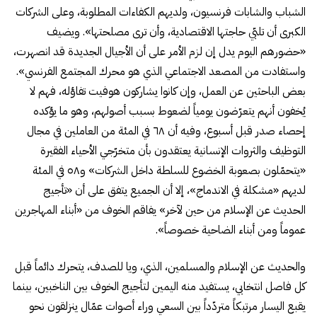
الشباب والشابات فرنسيون، ولديهم الكفاءات المطلوبة، وعلى الشركات
الكبرى أن تلبّي حاجتها الاقتصادية، وأن ترى مصلحتها». ويضيف
«حضورهم اليوم يدل إن لزم الأمر على أن الأجيال الجديدة قد انصهرت،
واستفادت من المصعد الاجتماعي الذي هو محرك المجتمع الفرنسي».
بعض الباحثين عن العمل، وإن كانوا يشاركون هوفيت تفاؤله، فهم لا
يُخفون أنهم يتعرّضون يومياً لضعوط بسبب أصولهم، وهو ما يؤكده
إحصاء صدر قبل أسبوع، وفيه أن ٦٨ في المئة من العاملين في مجال
التوظيف والثروات الإنسانية يعتقدون بأن متخرّجي الأحياء الفقيرة
«يتحمّلون بصعوبة الخضوع للسلطة داخل الشركات» و٥٨ في المئة
لديهم «مشكلة في الاندماج»، إلا أن الجميع يتفق على أن «تأجيج
الحديث عن الإسلام من حين لآخر» يفاقم الخوف من «أبناء المهاجرين
عموماً ومن أبناء الضاحية خصوصاً».
والحديث عن الإسلام والمسلمين، الذي، ويا للصدف، يتحرك دائماً قبل
كل فاصل انتخابي، يستفيد منه اليمين لتأجيج الخوف بين الناخبين، بينما
يقبع اليسار مرتبكاً متردّداً بين السعي وراء أصوات عمّال ينزلقون نحو