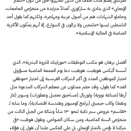
الفرنسي يضم مئات الآلاف من الذين انصهروا حتى من دون «التميّز
الإيجابي» الذي ينادي به ساركوزي. أعدادٌ متزايدة من متخرّجي الجامعات،
وحاملو الشهادات هم من أصول عربية ومهاجرة، ولكنهم كما يقول أحد
الناشطين ليسوا «ملتحين ولا يزالون في الشوارع، إلا أنهم يمثّلون الأكثرية
الصامتة في الجالية الإسلامية».
أفضل برهان هو مكتب التوظيفات «موزاييك للثروة البشرية»، الذي
أسسه أليكس هويفيت. هويفيت دعا يوم الجمعة الماضية مسؤولي
اختيار الموظفين الجدد في أكبر الشركات الفرنسية إلى اختيار «موظفي
الغد» كما يقول، وقد حضر ممثلون عن معظم الشركات المدعوة مثل
أريفا (صناعة نووية) ولوريال (مساحيق تجميل وعطورات) وسويز (غاز
ونفط) وكاب جيميني (برامج كومبيوتر وهندسة اقتصادية)، وما شابه لـ
«تقاسم» عروض سير ذاتية لنحو ١٣٠ شاباً وشابّة من الجيل الثالث من
متخرّجي السنة الماضية، ومن سكان الضواحي. ويقول هوفيت «في
شركتنا لا نؤمن بالتميّز الإيجابي بل على العكس علينا أن نقول إن هؤلاء