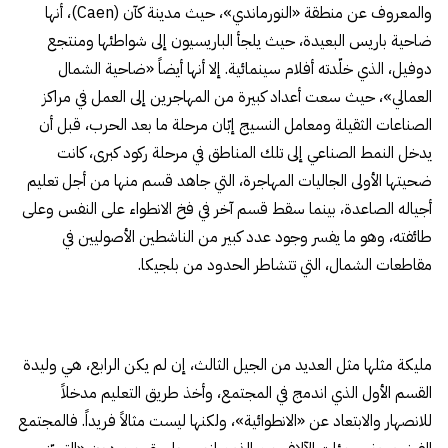
والمعروف عن منطقة «النورماندي»، حيث مدينة كآن (Caen)، أنها
ضاحية باريس البعيدة، حيث يلجأ الباريسيون إلى شواطئها ومنتجع
دوفيل، الذي خلّدته أفلام سينمائية. إلا أنها أيضاً «ضاحية الشمال
العمالي»، حيث سعت أعداد كبيرة من المهاجرين إلى العمل في مراكز
الصناعات الثقيلة ومعامل النسيج إبّان مرحلة ما بعد الحرب، قبل أن
يدخل النمط الصناعي إلى تلك المناطق في مرحلة ركود كبرى، كانت
ضحيتها الأولى الجاليات المهاجرة، التي جاهد قسم منها من أجل تعليم
أجياله الصاعدة، بينما سقط قسم آخر في فخ الانطواء على النفس وعلى
طائفته، وهو ما يفسر وجود عدد كبير من الناشطين الأصوليين في
مقاطعات الشمال، التي تتشاطر الحدود من بلجيكا.
مليكة مثلها مثل العديد من الجيل الثالث، إن لم يكن الرابع، هي وليدة
القسم الأول الذي اندمج في المجتمع، وأخذ طريق التعليم مدخلاً
للانصهار والابتعاد عن «الانطوائية»، ولكنها ليست مثالاً فريداً. فالمجتمع