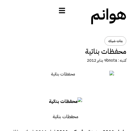
هوانم
بنات شيك
محفظات بناتية
كتبه :
bnota
9 يناير 2012
محفظات بناتية