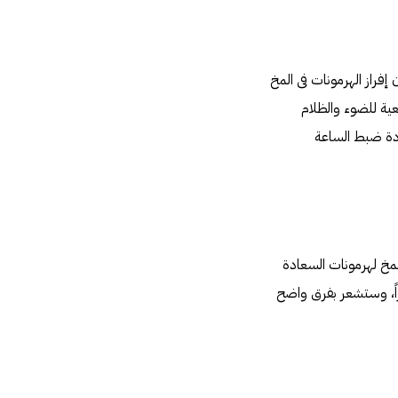
إلى ضوء الشمس: فقد أظهر مركز أبحاث آضطرابات النوم فى كلية الطب جامعة New York أن إفراز الهرمونات فى المخ
ية للضوء والظلام
تساعد على إعادة ضبط الساعة
ضة تزيد من إفراز المخ لهرمونات السعادة
وية كثيراً، وستشعر بفرق واضح