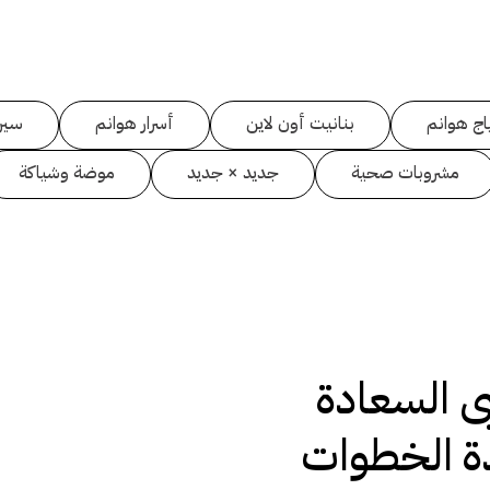
اج هوانم
بنانيت أون لاين
أسرار هوانم
سين
مشروبات صحية
جديد × جديد
موضة وشياكة
ى السعادة
ة الخطوات