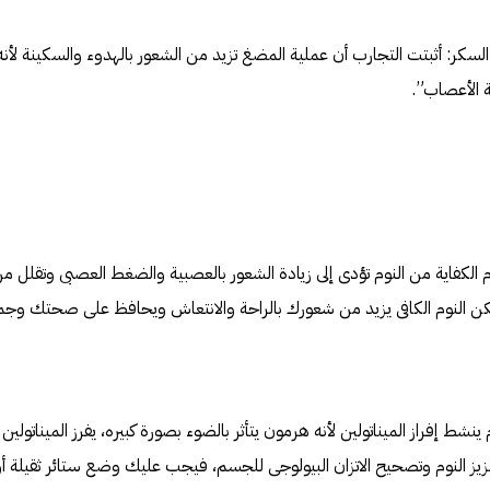
 السكر: أثبتت التجارب أن عملية المضغ تزيد من الشعور بالهدوء والسكينة لأنه
 الأعصاب”.
 الكفاية من النوم تؤدى إلى زيادة الشعور بالعصبية والضغط العصبى وتقلل م
كن النوم الكافى يزيد من شعورك بالراحة والانتعاش ويحافظ على صحتك وجم
ام ينشط إفراز الميناتولين لأنه هرمون يتأثر بالضوء بصورة كبيره، يفرز الميناتولي
ز النوم وتصحيح الاتزان البيولوجى للجسم، فيجب عليك وضع ستائر ثقيلة أو ا