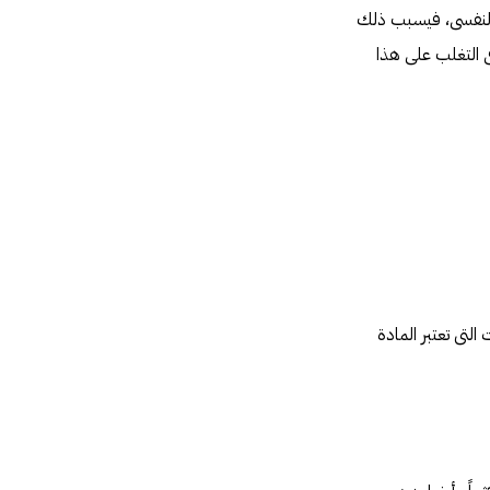
 النفسى، فيسبب ذلك
ى التغلب على هذا
بة 25% وتزيد من الإندروفينات التى تعتبر المادة