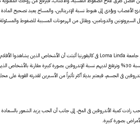
من أفضل طرق علاج الضغوط النفسية، والاكتئاب، فيرفع من روحك المعنوية كثي
هدئ الأعصاب ويؤدى إلى هبوط نسبة الإدرينالين، والمساج يعيد تصحيح المادة 
ثل السيروتونين والدوبامين، ويقلل من الهرمونات المسببة للضغوط والمسئولة ع
3.الضحك: ففى دراسة فى جامعة Loma Linda فى كاليفورنيا أثبتت أن الأشخاص الذين ي
الكورتيزول فى اجسامهم بنسبة 30% وترتفع لديهم نسبة الإندروفين بصورة كبيرة مقارنة بالأشخ
فين فى الجسم، فيعتبر بديلا أكثر تأثيراً من الأسبرين لقدرته القوية على محاربة
لحب زادت كمية الأندروفين فى المخ، إلى جانب أن الحب يزيد الشعور بالسعادة و
أمراض بصورة كبيرة.