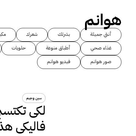
هوانم
أنتي جميلة
بشرتك
شعرك
مكي
غذاء صحي
أطباق منوعة
حلويات
صور هوانم
فيديو هوانم
سين وجيم
لكى تكتسب
فاليكى هذ