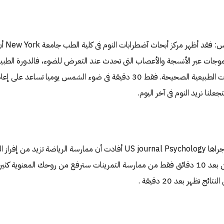
8.التعرض 
موجات عبر الأنسجة والأعصاب التى تحدث عند التعرض للضوء، فالدورة الطبيع
تحافظ على نسبة الهرمونات الطبيعية الصحيحة. فقط 30 دقيقة فى ضوء الشمس يوميا 
نا نريد النوم فى آخر اليوم.
9. الرياضة: وفقاً لدراسة أجراها US journal Psychology أفادت أن ممارسة الريا
مثل الدوبامين والأندروفين بعد 10 دقائق فقط من ممارسة التمرينات سترفع من روحك المعن
 تظهر بعد 20 دقيقة .