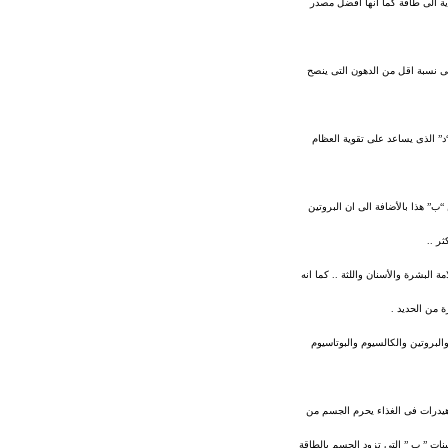
ذية الى طاقة كما انها افضل مصدر
 على نسبة اقل من الدهون التى ينصح
“د” الذى يساعد على تقوية العظام
“ب” هذا بالأضافة الى ان البروتين
ر ..
 البشرة والأسنان واللثة .. كما انه
 من الحديد .
والبروتين والكالسيوم والبوتاسيوم
وهيدرات فى الغذاء يحرم الجسم من
ينات ” ب ” التى تزود الجسم بالطاقة