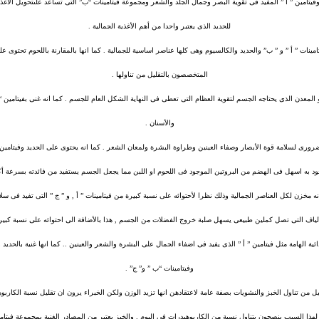
وفيتامين ” أ ” المفيد فى تقوية البصر وجمال الجلد والشعر ومجموعة فيتامينات “ب” التى تساعد علىتحويل الأغ
للحديد الذى يعتبر واحدا من أهم الأغذية الجمالية .
امينات ” أ ” و ” ب” والحديد والكالسيوم وهى كلها عناصر اساسية للجمالية . كما انها بالمقارنة باللحوم تحتوى
المتخصصون بالتقليل من تناولها .
 المعدن الذى يحتاجه الجسم لتقوية العظام التى تعطى فى النهاية الشكل العام للجسم . كما انه غنى بفيتامين 
والأسنان .
ضرورى لسلامة قوة الأبصار وصفاء العينين وطراوة البشرة ولمعان الشعر . كما انه يحتوى على الحديد وفيتامين 
ود به اسهل فى الهضم من البروتين الموجود فى اللحوم او اللبن مما يجعل الجسم يستفيد من فائدته بسرعة أكث
زن لكل العناصر الجمالية وذلك نظرا لأحتوائه على نسبة كبيرة من فيتامينات ” أ , و ” ج ” التى تفيد فى سلامة
لياف التى تصل كملين طبيعى يسهل صلبة خروج الفضلات من الجسم , هذا بالأضافة الى احتوائه على نسبة كبيرة
ئية الهامة مثل فيتامين ” أ ” الذى يفيد فى اضفاء الجمال على البشرة والشعر والعينين .. كما انها غنية بالحديد 
وفيتامينات “ب ” و” ج” .
 من تناول الخبز والنشويات بصفة عامة لاعتقادهن انها تزيد الوزن ولكن الخبراء يرون ان تقليل نسبة الكارب
. لهذا السبب ينصحون بتناول نسبة من الكاربوهيدرات فى اليوم . والخبز يعتبر من المصادر الغنية بمجموعة فيتام