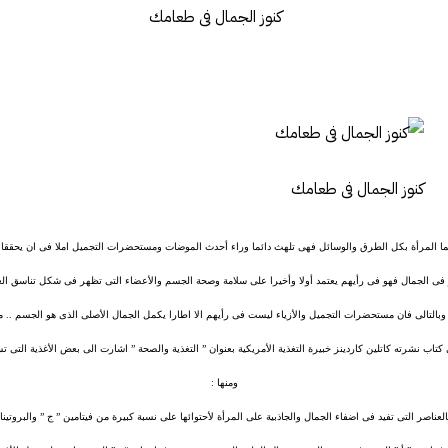
كنوز الجمال فى طعامك
هما المرأة بكل الطرق والوسائل فهى تلهث دائما وراء أحدث الموضات ومستحضرات التجميل املا فى ان يحققا ل
ر فى الجمال فهو فى رأيهم يعتمد أولا وأخيرا على سلامة وصحة الجسم والأعضاء التى تظهر فى شكل تناسق ال
 وبالتالى فان مستحضرات التجميل والأزياء ليست فى رأيهم الا اطارا يكمل الجمال الأصلى الذى هو الجسم .. من 
 كتاب نشرته كاتلين كاردينز خبيرة التغذية الأمريكية بعنوان ” التغذية والصحة ” اشارت الى بعض الأغذية التى 
ومنها :
بالعناصر التى تفيد فى اضفاء الجمال والجاذبية على المرأة لأحتوائها على نسبة كبيرة من فيتامين ” ج ” والبروتين