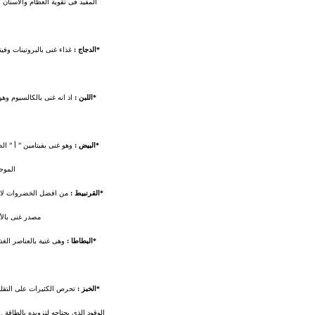
المفيد فى تقوية العظام والأسنان 
*الدجاج :
غذاء غنى بالبروتينات وفيت
*اللبن :
اذ انه غنى بالكالسيوم وهو
*البيض :
وهو غنى بفيتامين ” أ ” ال
الموج
*القرنبيط :
من افضل الخضروات لانه مخ
مصدر غنى بالأ
*البطاطا :
وهى غنية بالعناصر الغذا
*الخبز :
تحرص الكثيرات على التقليل
الوقود الذى يحتاجه لتزويده بالطاقة 