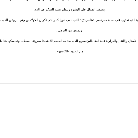
وتضفى الجمال على البشرة وتنظم نسبة السكر فى الدم .
التى تحتوى على نسبة كبيرة من فيتامين “ج” الذى يلعب دورا كبيرا فى تكوين الكولاجين وهو البروتين الذى 
ويمنعها من الترهل .
لأسنان واللثة , والفراولة غنية ايضا بالبوتاسيوم الذى يحتاجه الجسم للأحتفاظ بمرونة العضلات وتماسكها هذا با
من الحديد والكاسيوم .