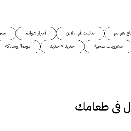
اج هوانم
بنانيت أون لاين
أسرار هوانم
سين
مشروبات صحية
جديد × جديد
موضة وشياكة
ال فى طعامك