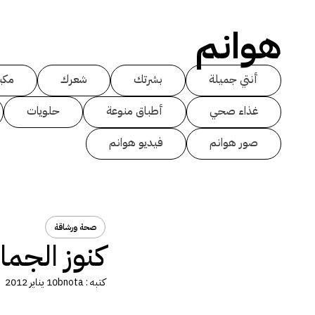
هوانم
أنتي جميلة
بشرتك
شعرك
مكي
غذاء صحي
أطباق منوعة
حلويات
صور هوانم
فيديو هوانم
صحة ورشاقة
كنوز الجم
كتبه :
bnota
10 يناير 2012