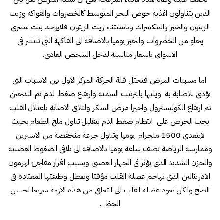
الذين يتناولون اغذية حوض البحر المتوسط كالخضروات والفواكه وزيت
الزيتون والخبز والمكسرات وباستثناء زيت الزيتون فلايوجد بيت مصرى
يخلو من الخضروات والخبز يوميا بالاضافة الى الفاكهة التى تنتشر فى
الاسواق باسعار مناسبة لدخل الشخص العادى.
اما مسببات المرض فتحتل قلة الحركة المركز الاول بين الاسباب التى
تؤدى للاصابة به ويليها بالترتيب السمنة وارتفاع ضغط الدم ثم التدخين
ثم ارتفاع الكوليسترول واخيرا مرض السكر ولتلافى الاصابة باعتلال القلب
يجب الحرص على انتظام ضغط الدم بتقليل تناول ملح الطعام بحيث
لايتعدى 1500 ملجرام يوميا وتناول جرعة منخفضة من الاسبرين
وممارسة الرياضة نصف ساعة يوميا بالاضافة الى تلافى الضغوط العصبية
والحزن الشديد الذى يؤثر فى الجهاز العصبى ويسبب افراز مفاجئ لهرمون
الادرينالين الذى يهاجم عضلة القلب مؤقتا ويعطل وظيفتها المعتادة فى
الضخ ولكن تعود عضلة القلب الى التعافى من هذه الازمة سريعا لحسن
الحظ .