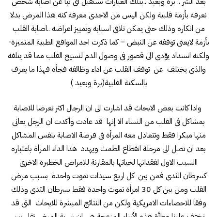
بعد الشر .. برة وبعيد ..بتلك العبارات نستقبل اى نبأ عن اصابة شخص
نعرفه بأزمة قلبية ولكن اليس من الاجدى معرفة كنه هذا المرض بدلا
من انكاره وذلك حتى يمكن تلافى اسبابه وتمييز اعراضه ..اصابة القلب
بأزمة لايعنى توقفه عن النبض – كما ذكرت احد المواقع الطبية المتميزة-
ولكنه انسداد يؤدى الى قصور فى وصول الدم لنسيج القلب مما قد يتلفه
والذى يختلف عن توقف القلب عن اداء وظائفه فجأة فهذا ما يعرف
بالسكتة القلبية(برة وبعيد )
واذا كانت بعض الابحاث قد اشارت الى ان الرجال اكثر تعرضا للاصابة
بمشاكل فى القلب من النساء الا إنها قد عادت وأكدت ان الرجل يعانى
منها مبكرا فقط وتتعادل معه المرأة فى فرصة الاصابة بنفس المشاكل
بعد ان تصل الى مرحلة انقطاع الطمث ويهدد هذا الداء المرأة باعتباره
االسبب الاول لفقدانها لحياتها بالمقارنة للامراض الخطبرة الاخرى
كسرطان الثدى فمن بين كل اربع سيدات تموت واحدة بسبب مرض
القلب ومن بين كل 30 امرأة تموت واحدة فقط بسرطان الثدى وذلك
وفقا للاحصاءات الامريكية ولكن من النتائج المبشرة للابحاث التى قد
تخفف علينا وطأة هذه الأنباء المزعجة هى ان نسبة المرض تقل بين