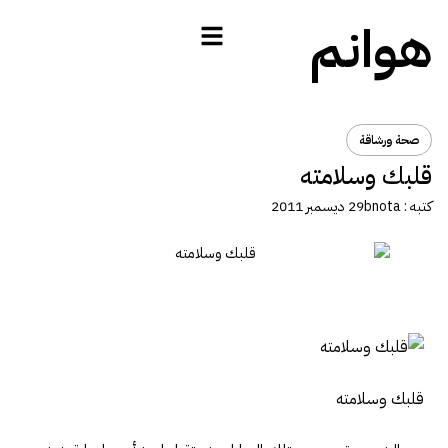
هوانم
صحة ورشاقة
قلبك وسلامته
كتبه :
bnota
29 ديسمبر 2011
قلبك وسلامته