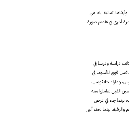
أرقاها. ثمانية أيام هي
رة أخرى في تقديم صورة
كانت دراسة ودرسا في
نافس قوي للأسود، في
رس، ومارك جايكوبس،
ين الذين تعاملوا معه
 بينما جاء في عرض
رقبة، بينما نحته ألبير