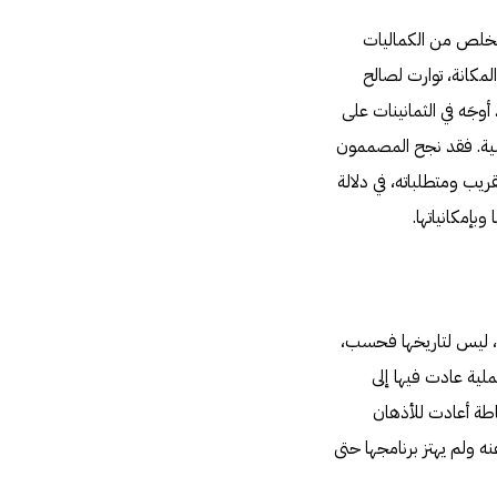
 تتخلص من الكماليات
لمكانة، توارت لصالح
وجَه في الثمانينات على
نسية. فقد نجح المصممون
يب ومتطلباته، في دلالة
بإمكانياتها.
ع، ليس لتاريخها فحسب،
لية عادت فيها إلى
اطة أعادت للأذهان
ه ولم يهتز برنامجها حتى