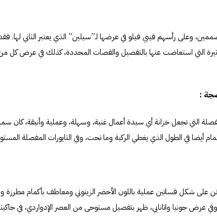
صممين، وعلى رأسهم فيبي فيلو في عرضها لـ”سيلين” الذي يعتبر الثاني لها. ف
يرة التي استعاضت عنها بالتفصيل والقصات المحددة، كذلك في عرض كل من
ضجة :
لة التي تجعل خزانة أي سيدة أعمال غنية، وسهلة، وعملية وأنيقة، كان سمة 
ام أيضا في الطول الذي يغطي الركبة وما تحت، وفي التايورات المفصلة المستو
ن على شكل فساتين عملية باللون الأخضر الزيتوني ومعاطف بأكمام مطرزة و
وفي عرض جونيا واتانابي، ظهر بتفصيل مستوحى من العصر الإدواردي، في جاك