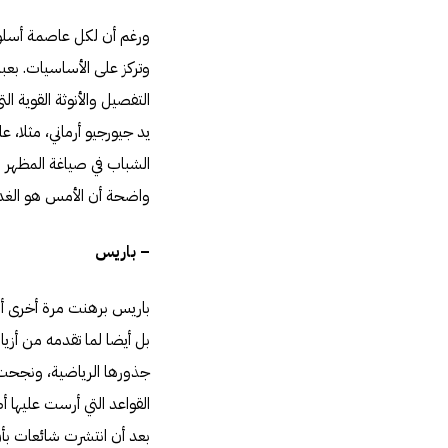
ورغم أن لكل عاصمة أسلوبها
وتركز على الأساسيات. بعبا
التفصيل والأنوثة القوية ا
يد جيورجيو أرماني، مثلا،
الشباب في صياغة المظهر ا
واضحة أن الأمس هو الغد ما
– باريس
باريس برهنت مرة أخرى أنه
بل أيضا لما تقدمه من أزي
جذورها الرياضية، ونجحت ل
القواعد التي أرست عليها أ
بعد أن انتشرت شائعات بأن