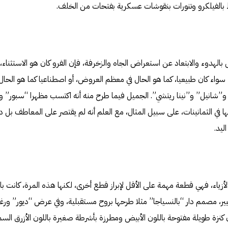
ط بالفيلكرو وتنورات بنقوشات عسكرية بفتحات من الخلف.
الهدوء والابتعاد عن استعراض الجاه والزخرفة، فإن الفرو كان هو الاستثناء، ب
سواء كان طبيعيا، كما هو الحال في معظم العروض، أو اصطناعيا كما هو الحال
 و”شانيل” و”نينا ريتشي”. الجميل فيما طرح منه أنه اكتسب مظهرا “سبور” وح
يها في الثمانينات، على سبيل المثال، مع العلم أنه لم يقتصر على المعاطف بل
ليد.
اء، فهي قطعة مهمة على الأقل لإبراز قطع أخرى، لكنها هذه المرة، كانت بارز
ير، مصمم دار “بالنسياجا” مثلا طرحها بروح مستقبلية، وفي عرض “ديور” ورغ
 كنزة طويلة مفتوحة باللون الأبيض ومطرزة بأشرطة صغيرة باللون الأزرق الس