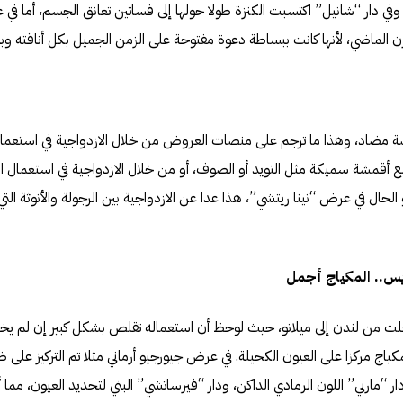
. وفي دار “شانيل” اكتسبت الكنزة طولا حولها إلى فساتين تعانق الجسم، أما ف
ن الماضي، لأنها كانت ببساطة دعوة مفتوحة على الزمن الجميل بكل أناقته وب
 مضاد، وهذا ما ترجم على منصات العروض من خلال الازدواجية في استعمال
ل مع أقمشة سميكة مثل التويد أو الصوف، أو من خلال الازدواجية في استعمال ا
حال في عرض “نينا ريتشي”، هذا عدا عن الازدواجية بين الرجولة والأنوثة التي
ريس.. المكياج أجمل
لت من لندن إلى ميلانو، حيث لوحظ أن استعماله تقلص بشكل كبير إن لم يخت
ياج مركزا على العيون الكحيلة. في عرض جيورجيو أرماني مثلا تم التركيز على ظل
ار “مارني” اللون الرمادي الداكن، ودار “فيرساتشي” البني لتحديد العيون، مما 