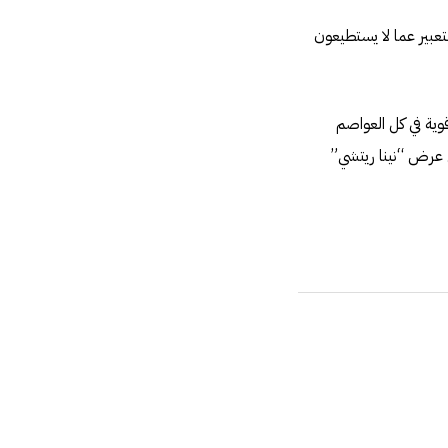
لتعبير عما لا يستطيعون
وية في كل العواصم
ي عرض “نينا ريتشي”