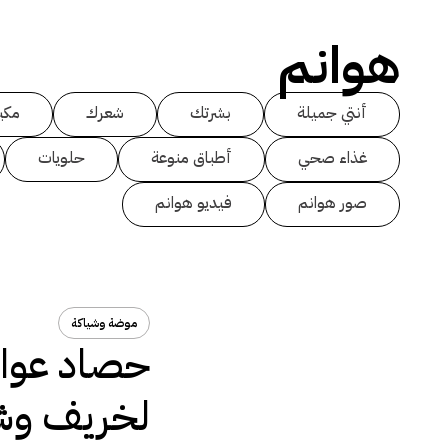
هوانم
أنتي جميلة
بشرتك
شعرك
مكي
غذاء صحي
أطباق منوعة
حلويات
صور هوانم
فيديو هوانم
موضة وشياكة
حصاد عوا