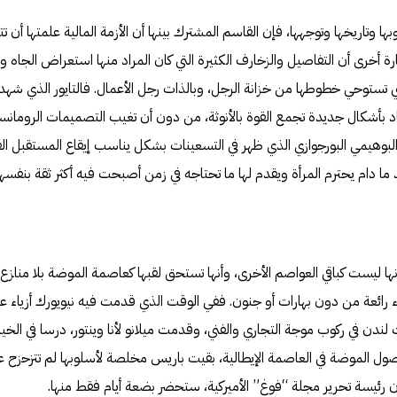
 وتاريخها وتوجهها، فإن القاسم المشترك بينها أن الأزمة المالية علمتها أن
رة أخرى أن التفاصيل والزخارف الكثيرة التي كان المراد منها استعراض الجاه وا
لتي تستوحي خطوطها من خزانة الرجل، وبالذات رجل الأعمال. فالتايور الذي شهد أ
 عاد بأشكال جديدة تجمع القوة بالأنوثة، من دون أن تغيب التصميمات الروما
لبوهيمي البورجوازي الذي ظهر في التسعينات بشكل يناسب إيقاع المستقبل القر
 دام يحترم المرأة ويقدم لها ما تحتاجه في زمن أصبحت فيه أكثر ثقة بنفسها و
ا ليست كباقي العواصم الأخرى، وأنها تستحق لقبها كعاصمة الموضة بلا مناز
اء رائعة من دون بهارات أو جنون. ففي الوقت الذي قدمت فيه نيويورك أزياء عم
ندن في ركوب موجة التجاري والفني، وقدمت ميلانو لأنا وينتور، درسا في الخي
صول الموضة في العاصمة الإيطالية، بقيت باريس مخلصة لأسلوبها لم تتزحزح عن
 رئيسة تحرير مجلة “فوغ” الأميركية، ستحضر بضعة أيام فقط منها.