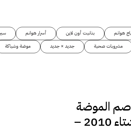
اج هوانم
بنانيت أون لاين
أسرار هوانم
سين
مشروبات صحية
جديد × جديد
موضة وشياكة
صم الموضة
لخريف وشتاء 2010 –