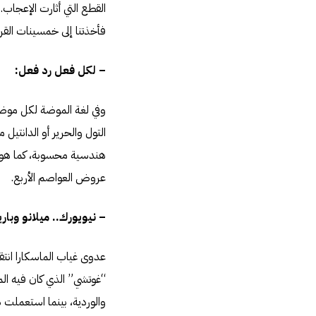
القطع التي أثارت الإعجاب
فأخذتنا إلى خمسينات القر
– لكل فعل رد فعل:
وفي لغة الموضة لكل موضة
التول والحرير أو الدانتي
هندسية محسوبة، كما هو ال
عروض العواصم الأربع.
– نيويورك.. ميلانو وبا
عدوى غياب الماسكارا انتق
“غوتشي” الذي كان فيه المك
والوردية، بينما استعملت د