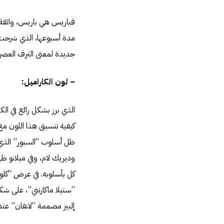
فباريس هي باريس، واثقة من
مدة أسبوعها، الذي شرحت 
جديدة لمعنى الترف العصري
– لون الكاراميل:
الذي برز بشكل رائع في الك
كيفية تنسيق هذا اللون مع
ظل أسلوب “السبور” الذي
وديريك لام، وفي ميلانو ظ
كل بأسلوبه. في عرض “كل
“ستيلا ماكارتني”، على ش
إلبيز مصممة “لانفان” عند