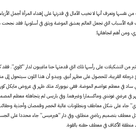
 نفسها وتعرف أنها لا تخيب الآمال في قدرتها على إهداء المرأة أجمل الأزياء و
فيه الأسباب التي تجعل العالم يعشق الموضة ويثق في أسلوبها. فقد نجحت م
، ومن أهم اتجاهاتها:
ثير من التشكيلات على رأسها تلك التي قدمتها حنا ماغيبون لدار “كلوي”. فقد 
 درجاته القريبة، للحصول على مظهر أنيق. ويبدو أن هذا اللون سيتحول إلى م
 ساد في معظم عواصم الموضة. ففي نيويورك مثلا، ظهر في عروض مايكل كو
هر في عرضي غوتشي وماكسمارا وغيرهما. وفي باريس لم يتجاهله معظم المصمم
وي” جاء على شكل معاطف وبنطلونات عالية الخصر وقمصان وأحذية وحقائب،
كل معطف بتصميم رياضي منطلق، وفي دار “هيرميس” جاء محددا على الجسم وال
 منطقة الأكتاف في معطف حقنه بالقوة.