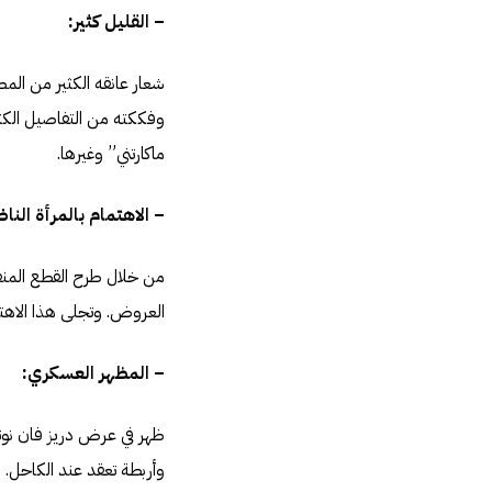
– القليل كثير:
شعار عانقه الكثير من الم
وفككته من التفاصيل الكث
ماكارتني” وغيرها.
– الاهتمام بالمرأة النا
من خلال طرح القطع المنفص
العروض. وتجلى هذا الاهتم
– المظهر العسكري:
ظهر في عرض دريز فان نوت
وأربطة تعقد عند الكاحل. 