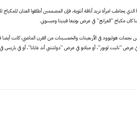
ا الذي يخاطب امرأة تريد أناقة أنثوية، فإن المصممين أطلقوا العنان للمكياج ل
هنا كان مكياج “الغرانج” في عرض بوتيغا فينيتا وميسوني.
ن نجمات هوليوود في الأربعينات والخمسينات من القرن الماضي، كانت أيضا ق
ي عرض “نانيت لوبور”، أو ميلانو في عرض “دولتشي أند غابانا”، أو في باريس ف