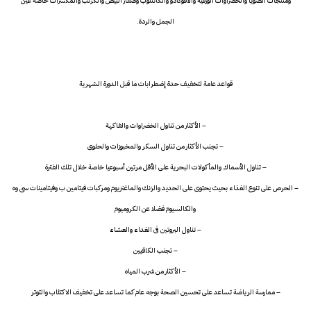
ومنتجات الصويا والخضراوات الورقية والأفوكادو والكانتلوب وصفار البيض والكرنب والمكسرات خاصة عين
الجمل والردة.
قواعد عامة لتخفيف حدة إضطرابات ما قبل الدورة الشهرية
– الأكثار من تناول الخضراوات والفاكهة
– تجنب الأكثار من تناول السكر والمخبوزات والحلوى
– تناول الأسماك والمأكولات البحرية على الأقل مرتين أسبوعيا خاصة خلال تلك الفترة
– الحرص على تنوع الغذاء بحيث يحتوى على الحديد والزنك والماغنزيوم ومركبات فيتامين ب وفيتامينات سى وه
والكالسيوم فضلا عن الكروميوم
– تناول البروتين فى الغداء والعشاء
– تجنب الكافيين
– الأكثار من شرب المياه
– ممارسة الرياضة تساعد على تحسين الصحة بوجه عام كما تساعد على تخفيف الاكتئاب والتوتر