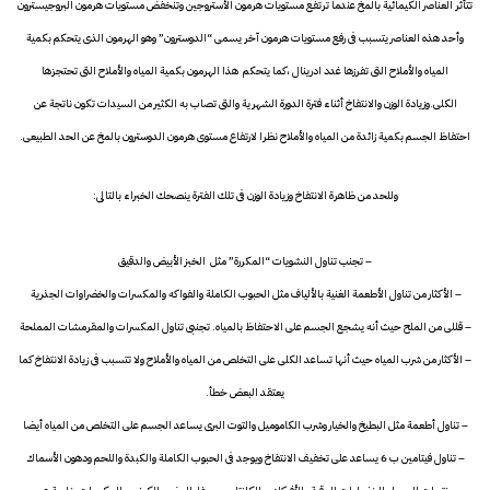
تتأثر العناصر الكيمائية بالمخ عندما ترتفع مستويات هرمون الأستروجين وتنخفض مستويات هرمون البروجيسترون
وأحد هذه العناصر يتسبب فى رفع مستويات هرمون آخر يسمى “الدوسترون” وهو الهرمون الذى يتحكم بكمية
المياه والأملاح التى تفرزها غدد ادرينال ،كما يتحكم هذا الهرمون بكمية المياه والأملاح التى تحتجزها
الكلى.وزيادة الوزن والانتفاخ أثناء فترة الدورة الشهرية والتى تصاب به الكثير من السيدات تكون ناتجة عن
احتفاظ الجسم بكمية زائدة من المياه والأملاح نظرا لارتفاع مستوى هرمون الدوسترون بالمخ عن الحد الطبيعى.
وللحد من ظاهرة الانتفاخ وزيادة الوزن فى تلك الفترة ينصحك الخبراء بالتالى:
– تجنب تناول النشويات “المكررة” مثل الخبز الأبيض والدقيق
– الأكثار من تناول الأطعمة الغنية بالألياف مثل الحبوب الكاملة والفواكه والمكسرات والخضراوات الجذرية
– قللى من الملح حيث أنه يشجع الجسم على الاحتفاظ بالمياه. تجنبى تناول المكسرات والمقرمشات المملحة
– الأكثار من شرب المياه حيث أنها تساعد الكلى على التخلص من المياه والأملاح ولا تتسبب فى زيادة الانتفاخ كما
يعتقد البعض خطأ.
– تناول أطعمة مثل البطيخ والخيار وشرب الكاموميل والتوت البرى يساعد الجسم على التخلص من المياه أيضا
– تناول فيتامين ب 6 يساعد على تخفيف الانتفاخ ويوجد فى الحبوب الكاملة والكبدة واللحم ودهون الأسماك