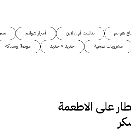
اج هوانم
بنانيت أون لاين
أسرار هوانم
سين
مشروبات صحية
جديد × جديد
موضة وشياكة
طار على الاطعمة
كر