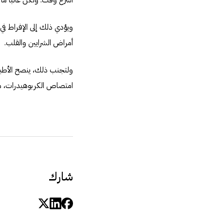
أسرع وقت. ولكن غالباً م
ويؤدي ذلك إلى الإفراط في
أمراض الشرايين والقلب.
ولتجنب ذلك، ينصح الأطباء
امتصاص الكربوهيدرات، مما
شارك