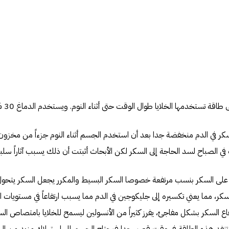
تستخدمها الخلايا طوال الوقت حتى أثناء النوم. ويستخدم الدماغ 30 % من هذه الطاقة.
سكر في الدم منخفضة جدا بعد أن استخدم الجسم أثناء النوم جزءاً من مخزون
 في الصباح لسد الحاجة إلى السكر لكن الأبحاث أثبتت أن ذلك يسبب آثاراً سل
ي على السكر بنسب مرتفعة خصوصا السكر البسيط والمكرر يجعل السكر يتحو
كر، مما يعني تكسيره إلى جليكوجين في الدم مما يسبب ارتفاعاً في مستويات ال
 السكر بشكل مفاجئ، يفرز كثيراً من الأنسولين ليسمح للخلايا بامتصاص السك