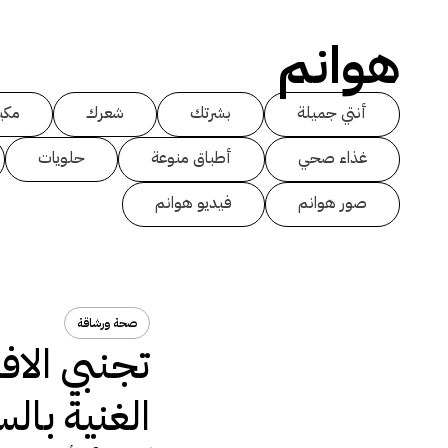
هوانم
أنتي جميلة
بشرتك
شعرك
مكي
غذاء صحي
أطباق منوعة
حلويات
صور هوانم
فيديو هوانم
صحة ورشاقة
تجنبي الاف
الغنية بالس