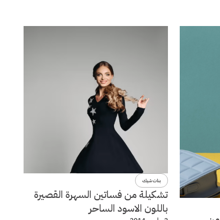
بنات شيك
تشكيلة من فساتين السهرة القصيرة
باللون الاسود الساحر
لة ربيع وصيف 2014 من