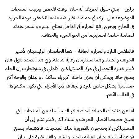
برلين – يعني حلول الخريف أنه حان الوقت لفحص وترتيب المنتجات
الموضوعة على الرف في حمامك نظرا لانه عندما تنخفض درجة الحرارة
في الخارج ويجري رفع الحرارة في الداخل تحتاج البشرة والشعر عندئذ
لمعاملة خاصة لحمايتهما من الجو السيء والجفاف.
فالطقس البارد والحرارة الجافة – هما الخاصتان الرئيسيتان لأشهر
الخريف والشتاء وهما تستلزمان رعاية شاملة. وفي هذا الصدد تقول هان
فيدر خبيرة التجميل في مركز المستهلكين الالماني في شتوتجارت إن الجلد
يصبح جافا ويمكن أن يخزن داخله “كهرباء ساكنة”. واليدان والوجه أكثر
حساسية بشكل خاص للبرد والجفاف لانها الأجزاء التي تكون مكشوفة
في الغالب الأعم.
أما عن منتجات الحماية الخاصة فهناك سلسلة من المنتجات التي
تصنع خصيصا لفصلي الخريف والشتاء لكن فيدر تشير إلى أن
المستهلكين لا يحتاجون بالضرورة لتلك المنتجات. فالاهتمام ببضع
قواعد أساسية بشأن العناية بالجلد والشعر وإلقاء نظرة على بيان