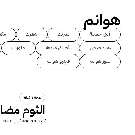
هوانم
أنتي جميلة
بشرتك
شعرك
مكي
غذاء صحي
أطباق منوعة
حلويات
صور هوانم
فيديو هوانم
صحة ورشاقة
الثوم مضا
كتبه :
admin
4 أبريل 2010