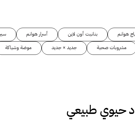
اج هوانم
بنانيت أون لاين
أسرار هوانم
سين
مشروبات صحية
جديد × جديد
موضة وشياكة
د حيوي طبيعي