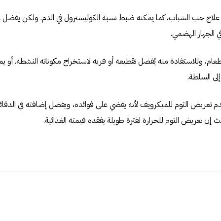
 علاج حب الشباب، كما يمكنه ضبط نسبة الكوليسترول في الدم. ولكن يفضل عد
ي الجهاز الهضمي.
طعام، وللاستفادة منه يُفضل تقطيعه أو فريه لاستخراج مكوناته النشطة. أو ي
لى السلطة.
عدم تعريض الثوم للميكرويف لأنه يقضي على فوائده، ويفضل إضافته في الدقائ
ث إن تعريض الثوم للحرارة لفترة طويلة يفقده قيمته الغذائية.