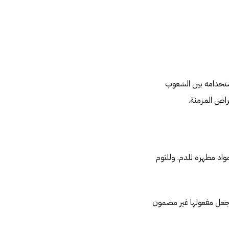
استخدامه بين الشعوب
مراض المزمنة.
واد مطهره للدم. وللثوم
 يجعل مفعولها غير مضمون