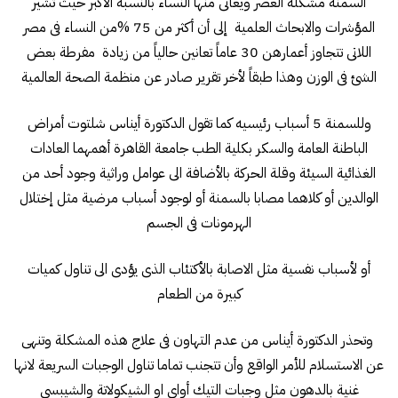
السمنة مشكلة العصر ويعانى منها النساء بالنسبة الأكبر حيث تشير
المؤشرات والابحاث العلمية إلى أن أكثر من 75 %من النساء فى مصر
اللاتى تتجاوز أعمارهن 30 عاماً تعانين حالياً من زيادة مفرطة بعض
الشئ فى الوزن وهذا طبقاً لأخر تقرير صادر عن منظمة الصحة العالمية
وللسمنة 5 أسباب رئيسيه كما تقول الدكتورة أيناس شلتوت أمراض
الباطنة العامة والسكر بكلية الطب جامعة القاهرة أهمهما العادات
الغذائية السيئة وقلة الحركة بالأضافة الى عوامل وراثية وجود أحد من
الوالدين أو كلاهما مصابا بالسمنة أو لوجود أسباب مرضية مثل إختلال
الهرمونات فى الجسم
أو لأسباب نفسية مثل الاصابة بالأكتئاب الذى يؤدى الى تناول كميات
كبيرة من الطعام
وتحذر الدكتورة أيناس من عدم التهاون فى علاج هذه المشكلة وتنهى
عن الاستسلام للأمر الواقع وأن تتجنب تماما تناول الوجبات السريعة لانها
غنية بالدهون مثل وجبات التيك أواى او الشيكولاتة والشيبسى