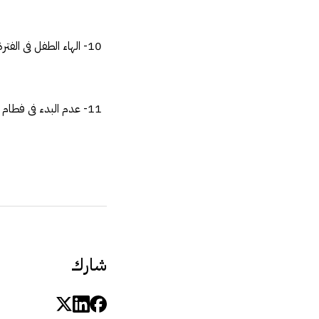
10- الهاء الطفل فى الف
11- عدم البدء فى فطام
شارك