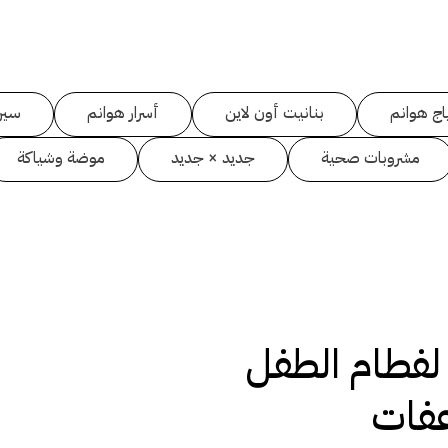
اج هوانم
بنانيت أون لاين
أسرار هوانم
سين
مشروبات صحية
جديد × جديد
موضة وشياكة
 لفطام الطفل
فات