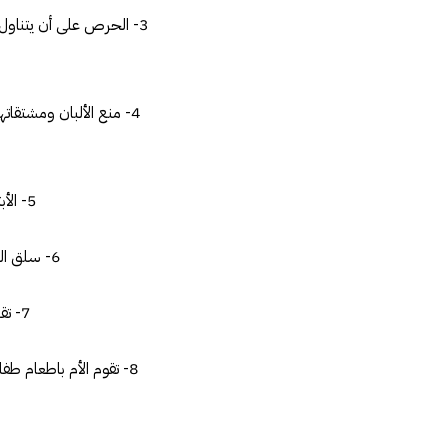
3- الحرص على أن يتناو
4- منع الألبان ومشتقات
5- الأبتعاد عن الأغذية والفواكه التى تسبب الحساسية للطفل مثل الموز والموالح والمانجو .
6- سلق الطعام وتصفيته وهرسه للطفلحتى يكون من السهل تناوله وتجنب المواد عسيرة الهضم .
7- تقليل عدد الرضعات تدريجيا للنصف مع إعطاء الماء وقطع الدجاج واللحم الصغيرة .
8- تقوم الأم باطعام 