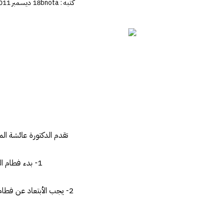
كتبه :
bnota
18 ديسمبر 2011
تقدم الدكتورة عائشة المرصفاوى است
1- بدء فطام الطفل تدريجيا مع بلوغه الشهر السادس وفى بعض الحالات مع بلوغ الشهر الرابع او الخامس .
2- يجب الأبتعاد عن فطا