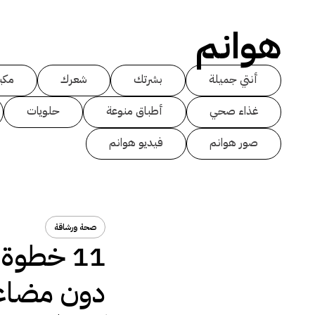
هوانم
أنتي جميلة
بشرتك
شعرك
مكي
غذاء صحي
أطباق منوعة
حلويات
صور هوانم
فيديو هوانم
صحة ورشاقة
11 خطوة
دون مضاع