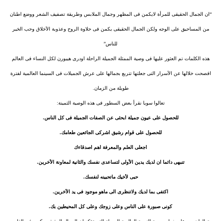
“ان الجمال الحقيقى للمرأة لايكمن فى المظهر وجمال الملابس وطريقة تصفيف الشعر ووضع اطنان
من المساحيق على الوجه ولكن الجمال الحقيقى يكمن فى حلاوة الروح وعذوبة الأخلاق وحب الخير
للناس”
هذه الكلمات تم العثور عليها فى وصية الممثلة الجميلة الراحلة اودرى هيبورن لكل النساء فى العالم
افصحت خلالها عن الأسرار التى جعلتها تتربع بجمالها على عرش الجميلات فى السينما العالمية لفترة
طويلة من الزمان.
تعالوا سويا نقرأ بعض السطور فى هذه الوصية الثمينة:
للحصول على عيون جميلة ابحثى عن الصفات الجميلة فى كل الناس.
للحصول على قوام رشيق اشركى الجائعين طعامك.
اجعلى العلم والمعرفة اهم اصدقاءك
تنبهى دائما ان لديك يدين الأولى لتساعدى نفسك والثانية لمعاونة الأخرين.
حبى لأخيك ماتحبينه لنفسك.
اكتفى بما لديك ولاتنظرى الى ماهو موجود فى يد الأخرين.
كونى صبورة على الناس وعلى زوجك وعلى كل المحيطين بك.