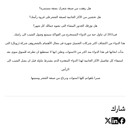
هل زهقت من صبغة شعرك بصفة مستمرة؟
هل تخشين من الأثار الجانبية لصبغة الشعرعلى فروة رأسك؟
هل تؤرقك الجذور البيضاء التى تشوه جمالك كل شهر؟
فى2015 ان تناول حبة من الدواء المستخرج من الفواكه سيمنع وصول الشيب الى راسك.
هذا الدواء من اكتشاف اكثر شركات التجميل شهرة فى مجال الأهتمام بالشعروهى شركة (رويال) التى
بدأت ابحاثها فى هذا الدواء منذ اكثر من 10سنوات وتعلن انها لا تستطيع ان تطرحه للسوق سوى بعد
استيفاء كل تفاصيل الأثار الجانبية لهذا الدواء المعجزة الذى يشترط تناوله قبل ان يصل الشيب الى
الرأس.
صبرا ياهوانم كلها 3سنوات ونرتاح من صبغة الشعر وسنينها.
شارك