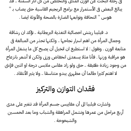
فى رحلة البحث عن الوزن المثالى والتخلص من كل آثار السمنة .. قد
يبالغ البعض فى الأستمرار مع برامج الريجيم القاسية حتى يصاب بـ ”
هوس ” النحافة وتوابعها الضارة بالصحة والأنوثة ايضا .
د. فيليبا ريتش اخصائية التغذية البريطانية .. تؤكد ان رشاقة
وجمال المرأة من اهم اسرار نجاحها .. ولكنها تحذر من المبالغة فى
متابعة الوزن . وتقول : لا استطيع ان اتخيل أن يصبح كل ما يشغل المرأة
هو مراقبة وزنها . فأنا مثلا يسعدنى انخفاض وزنى ولكن لا أشعر بانزعاج
من وجود زيادة طفيفة .. حتى ولو زاد مقاس ملابس درجة او اثنين فإننى
لا اهتم كثيرا طالما أن مظهرى يبدو متناسقا .. ولا يثير الأنتقاد .
فقدان التوازن والتركيز
واشارت فيلبيا الى أن مقاييس جسم المرأة قد تتغير على مدى
أربع مراحل من عمرها وتشمل المراهقة والشباب وما بعد الخمسين
والشيخوخة .