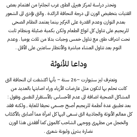
وتحذر دراسة لمركز هيرلى الطبى غرب انجلترا من اهتمام بعض
الفتيات بتخفيض الوزن الى درجة النحافة الزائدة . والتى تؤدى الى الشعور
بعدم التوازن وعدم القدرة على التركيز بينما يعتمد النظام الصحى
للريجيم على تناول كل انواع الطعام ولكن بكمية ضئيلة وبنظام ثابت
تحت اشراف طبى مع تناول خمس وجبات بدلا من ثلاث يوميا . وعدم
النوم بعد تناول العشاء مباشرة والأنتظار ساعتين على الأقل .
وداعـا للأنوثة
وتعترف ليز ستيوارت –26 سنة – بأنها اكتشفت ان النحافة التى
كانت تحلم بها لتكون مثل عارضات الأزياء وراء اصابتها بالعديد من
المشاكل الصحية اضافة الى عدم الأحساس بالأستقرار النفسى وتقول :
بعد تطبيق عدة أنظمة للريجيم أصبح جسمى نحيفا للغاية , ولكنه فقد
كل معالم الأنوثة والجاذبية التى تسعى اليها كل امرأة مما أصابنى بالأكتئاب
والخجل من مظهرى ووجهى الشاحب كالموتى كما أفقدنى هذا الوزن
نضارة بشرتى وليونة شعرى .