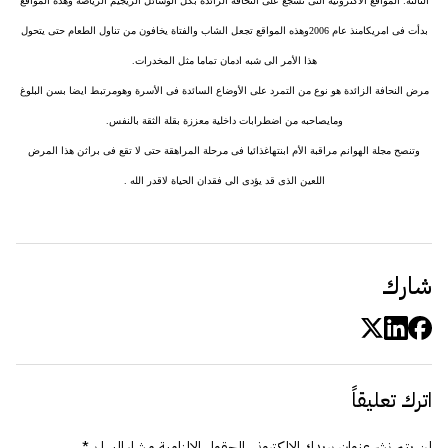
الثالثة: المواقع الأكترونية التى تشجع على النحافة الزائدة بكل الوسائل الريجيم الرياضة وهذه المواقع
بدأت فى امريكامنذ عام 2006وهذه المواقع تجعل الشاب والفتاة يخافون من تناول الطعام حتى يتحول
هذا الأمر الى شبه ادمان تماما مثل المخدرات.
مرض النحافة الزائدة هو نوع من التمرد على الأوضاع السائدة فى الأسرة وهومرتبط ايضا بسن البلوغ
ومايصاحبه من اضطرابات داخلية معززة بقلة الثقة بالنفس.
وتنصح مجلة الهوانم مراقبة الأم ابنتهاغذائيا فى مرحلة المراهقة حتى لا تقع فى براثن هذا المرض
اللعين الذى قد يؤدى الى فقدان الحياة لاقدر الله .
شارك
اترك تعليقاً
لن يتم نشر عنوان بريدك الإلكتروني.
الحقول الإلزامية مشار إليها بـ
*