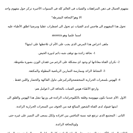
مفهوم الجمال فى ذهن المراهقات والفتيات فى العالم كله فى السنوات الأخيرة تركز حول مفهوم واحد
الا وهو”النحافة المفرطة”
تحول هذا المفهوم الى هاجس لدى الفتيات ثم تحول الى اضطراب عقليا ومرضيا اطلق الأطباء عليه
اسما علميا وهو anorexia
ماهى اعراض هذا المرض الذى يجب على الأم ان تلاحظها على ابنتها؟
1- نحافة زائدة مع توقف شبه دائم لدورة الحيض.
2- نكران الفتاة معاناتها او وجود اى مشكلة على الرغم من فقدان الوزن بصورة ملحوظة.
3- النشاط الزائد وممارسة التمارين الرياضية المطولة والمكثفة.
4- الهوس بلسعرات الحرارية المنخفضةوالتركيزعلى تناول الفاكهة والخضار واللبن فقط .
وارجع الأطباء هوس الفتيات بالنحافة الى 3عوامل هم:
الاول :الأم عندما تكون مهووسة وقلقة بالكليوجرامات الزائدة فى وزنها تنقل هذا الهوس والقلق الى
ابنتها فيتولد لدى الفتاة الشعور المبالغ فيه من الخوف من السعرات الحرارية الزائدة.
الثانى : المجتمع الذى ترتفع فيه نسبة التنافس بين افراده ولكل يسعى الى التميز على غيره حتى
ولوبالنحافة الزائدة.