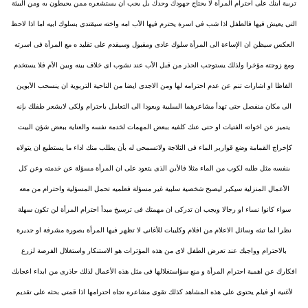
تربية ابنك على احترام المرأة لا يحتاج جهودك وحدك بل يجب ان يستشعره ممن يحيطون به ومن البيئة
التى يعيش فيها فالطفل اذا شب فى اسرة يحترم فيها الأب امه واخته سيقتدى بسلوك ابيه اما اذا لاحظ
العكس سيظن ان الإساءة الى المرأة سلوك عادى ومقبول وسيقدم على تقليد ه مع المرأة فى اسرته
ومع زوجته مؤخرا ولذلك يستوجب الحذر من قبل الأب عند نشوب اى خلاف بينه وبين الأم فلا يستخدم
الفاظا او اشارات تنم عن عدم احترامه لها ومن الاجدى ايضا من الناحية التربوية ان ينسحب الأبوين
الى مكان منفصل حتى تهدأ مشاعرهما السلبية ويعودا الى التعامل باحترام ولكى لايشعر طفلك بإنه
يتميز عن اخواته الفتيات او حتى عنك كلفيه ببعض المهمات لخدمة نفسه والعناية ببعض شؤن البيت
كإخراج القمامة وضع قواربر الماء فى الثلاجة ولاتسمحى له بأن يطلب منك اداء ما يستطيع ان يتولاه
بنفسه مثل طلبه لكوب من الماء مثلا فالأبن الذى يتعود على ان المرأة مسؤلة عن خدمته وعن كل
الأعمال المنزلية سيكبر ليصبح شخصية سلبية غير مسؤلة فعلميه تحمل المسؤلية واحترام من معه
سواء كانوا نساء او رجالا ويجب ان تدركى ان مهمتك فى ترسيخ مبدأ احترام المرأة لن تكون سهلة
نظرا لما تبثه وسائل الاعلام من افلام وكليبات للأغانى لا تظهر فيها المرأة بصورة مشرفة او جديرة
بالاحترام وواجبك عند تعرض الطفل لاى من هذه المؤثرات هو الاستنكار واستغلال الفرصة لزرع
افكارك عن اهمية احترام المرأة و منع سؤاستغلالها فى مثل هذه الأعمال لذلك حاذرى من ابداء اعجابك
لأغنية او فيلم يحتوى على هذه المشاهد كذلك تقوى مشاعره تجاه احترامها اذا قمتى بحثه على تقديم