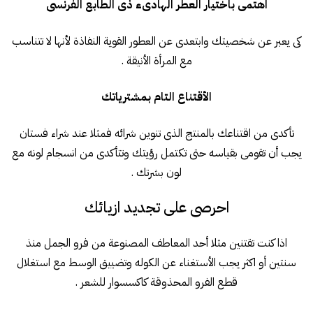
اهتمى باختيار العطر الهادىء ذى الطابع الفرنسى
كى يعبر عن شخصيتك وابتعدى عن العطور القوية النفاذة لأنها لا تتناسب
مع المرأة الأنيقة .
الأقتناع التام بمشترياتك
تأكدى من اقتناعك بالمنتج الذى تنوين شرائه فمثلا عند شراء فستان
يجب أن تقومى بقياسه حتى تكتمل رؤيتك وتتأكدى من انسجام لونه مع
لون بشرتك .
احرصى على تجديد ازيائك
اذا كنت تقتنين مثلا أحد المعاطف المصنوعة من فرو الجمل منذ
سنتين أو اكثر يجب الأستغناء عن الكوله وتضييق الوسط مع استغلال
قطع الفرو المحذوقة كاكسسوار للشعر .