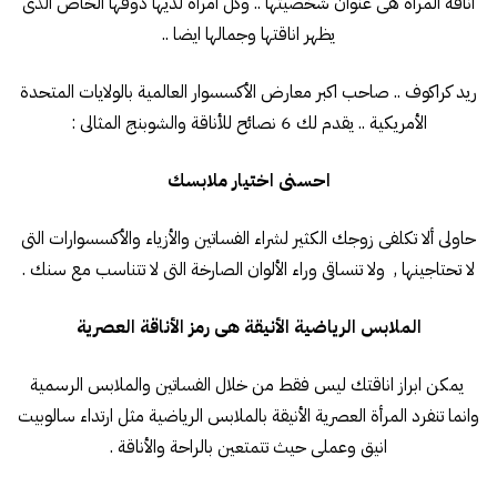
اناقة المرأة هى عنوان شخصيتها .. وكل امرأة لديها ذوقها الخاص الذى
يظهر اناقتها وجمالها ايضا ..
ريد كراكوف .. صاحب اكبر معارض الأكسسوار العالمية بالولايات المتحدة
الأمريكية .. يقدم لك 6 نصائح للأناقة والشوبنج المثالى :
احسنى اختيار ملابسك
حاولى ألا تكلفى زوجك الكثير لشراء الفساتين والأزياء والأكسسوارات التى
لا تحتاجينها , ولا تنساقى وراء الألوان الصارخة التى لا تتناسب مع سنك .
الملابس الرياضية الأنيقة هى رمز الأناقة العصرية
يمكن ابراز اناقتك ليس فقط من خلال الفساتين والملابس الرسمية
وانما تنفرد المرأة العصرية الأنيقة بالملابس الرياضية مثل ارتداء سالوبيت
انيق وعملى حيث تتمتعين بالراحة والأناقة .