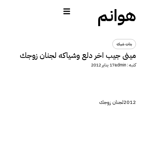
هوانم
بنات شيك
مينى جيب اخر دلع وشياكه لجنان زوجك
كتبه :
admin
17 يناير 2012
2012لجنان زوجك