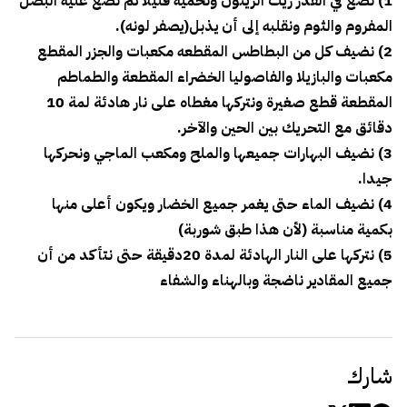
1) نضع في القدر زيت الزيتون ونحميه قليلا ثم نضع عليه البصل
المفروم والثوم ونقلبه إلى أن يذبل(يصفر لونه).
2) نضيف كل من البطاطس المقطعه مكعبات والجزر المقطع
مكعبات والبازيلا والفاصوليا الخضراء المقطعة والطماطم
المقطعة قطع صغيرة ونتركها مغطاه على نار هادئة لمة 10
دقائق مع التحريك بين الحين والآخر.
3) نضيف البهارات جميعها والملح ومكعب الماجي ونحركها
جيدا.
4) نضيف الماء حتى يغمر جميع الخضار ويكون أعلى منها
بكمية مناسبة (لأن هذا طبق شوربة)
5) نتركها على النار الهادئة لمدة 20دقيقة حتى نتأكد من أن
جميع المقادير ناضجة وبالهناء والشفاء
شارك