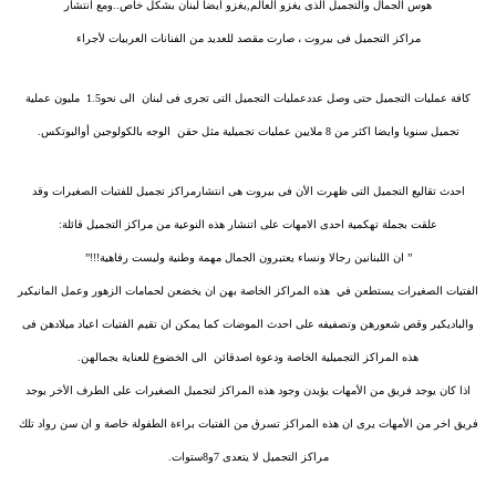
هوس الجمال والتجميل الذى يغزو العالم,يغزو ايضا لبنان بشكل خاص..ومع انتشار
مراكز التجميل فى بيروت ، صارت مقصد للعديد من الفنانات العربيات لأجراء
كافة عمليات التجميل حتى وصل عدد
عمليات
التجميل التى تجرى فى لبنان الى نحو1.5 مليون عملية
تجميل سنويا وايضا اكثر من 8 ملايين عمليات تجميلية مثل حقن الوجه بالكولوجين أوالبوتكس.
احدث تقاليع التجميل التى ظهرت الأن فى بيروت هى انتشارمراكز تجميل للفتيات الصغيرات وقد
علقت بجملة تهكمية احدى الامهات على اتنشار هذه النوعية من مراكز التجميل قائلة:
” ان اللبنانين رجالا ونساء يعتبرون الجمال مهمة وطنية وليست رفاهية!!!”
الفتيات الصغيرات يستطعن في هذه المراكز الخاصة بهن ان يخضعن لحمامات الزهور وعمل المانيكير
والباديكير وقص شعورهن وتصفيفه على احدث الموضات كما يمكن ان تقيم الفتيات اعياد ميلادهن فى
هذه المراكز التجميلية الخاصة ودعوة اصدقائن الى الخضوع للعناية بجمالهن.
اذا كان يوجد فريق من الأمهات يؤيدن وجود هذه المراكز لتجميل الصغيرات على الطرف الأخر يوجد
فريق اخر من الأمهات يرى ان هذه المراكز تسرق من الفتيات براءة الطفولة خاصة و ان سن رواد تلك
مراكز التجميل لا يتعدى 7و8ستوات.