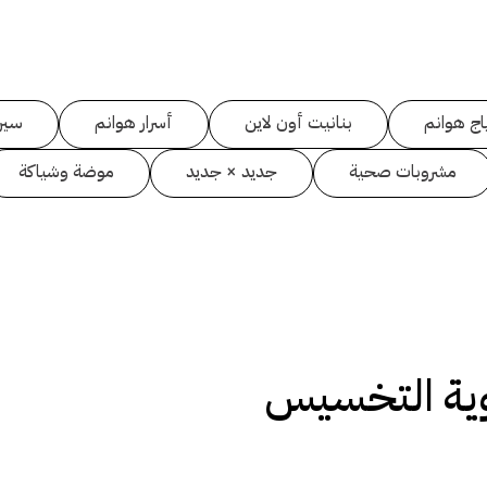
اج هوانم
بنانيت أون لاين
أسرار هوانم
سين
مشروبات صحية
جديد × جديد
موضة وشياكة
ية التخسيس