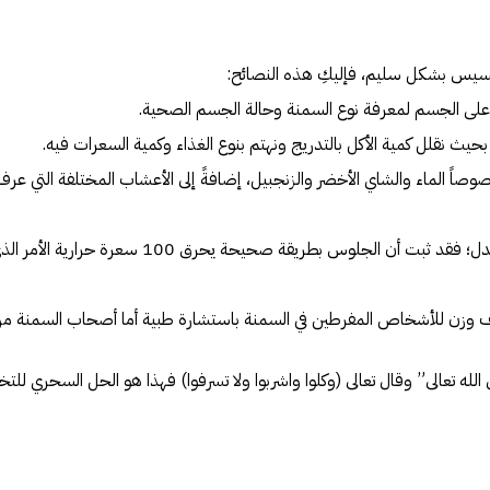
خسيس بشكل سليم، فإليكِ هذه النصائح:
وصاً الماء والشاي الأخضر والزنجبيل، إضافةً إلى الأعشاب المختلفة التي عرف 
4 .المشي والجلوس المعتدل؛ فقد ثبت أن الجلوس بطريقة صحي
الله تعالى” وقال تعالى (وكلوا واشربوا ولا تسرفوا) فهذا هو الحل السحري للت