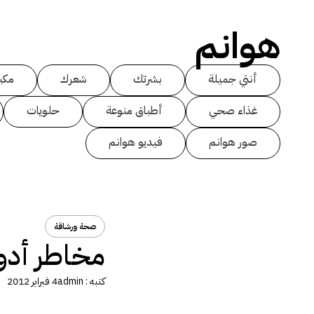
هوانم
أنتي جميلة
بشرتك
شعرك
مكي
غذاء صحي
أطباق منوعة
حلويات
صور هوانم
فيديو هوانم
صحة ورشاقة
مخاطر أدو
كتبه :
admin
4 فبراير 2012