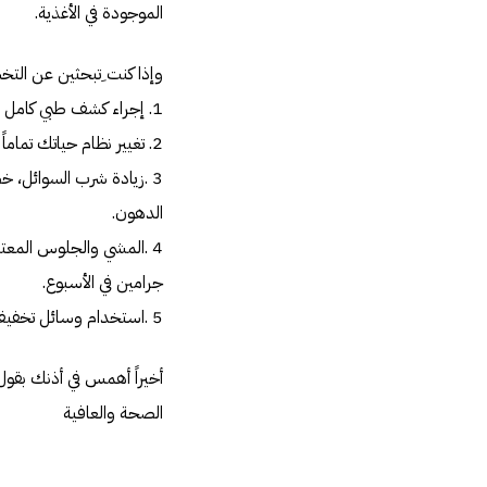
الموجودة في الأغذية.
وإذا كنت ِتبحثين عن الت
1. إجراء كشف طبي كامل على الجسم لمعرفة نوع السمنة وحالة الجسم الصحية.
2. تغيير نظام حياتك تماماً بحيث نقلل كمية الأكل بالتدريج ونهتم بنوع الغذاء وكمية السعرات فيه.
3 .زيادة شرب السوائل، خص
الدهون.
جرامين في الأسبوع.
5 .استخدام وسائل تخفيف وزن للأشخاص المفرطين في السمنة باستشارة طبية أما أصحاب السمنة من الدرجة الأولى.
أخيراً أهمس في أذنك بقول 
الصحة والعافية