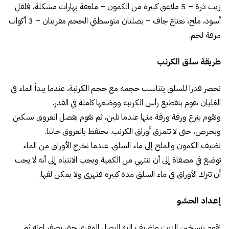
زيت ذرة – 5 ملاعق كبيرة من الكمون – ملعقة بهارات مشكلة، فلفل
أسود، ملح، نعناع جاف – بصلتان متوسطتي الحجم مفريتان – 3 أكواب
مرقة لحم.
طريقة سلق الكرنب
نحضر قدرا للسلق يتناسب حجمه مع حجم الكرنبة، عندما يبدأ الماء في
الغليان نقوم بتقطيع رأس الكرنبة ووضعها كاملة في القدر.
ونقوم بنزع ورقة ورقة منها عندما تلين، ثم نقوم بفصل العروق بسكين
وبحرص، حتى لا تتمزق أوراق الكرنب. نحتفظ بالعروق جانبا.
نضيف الكمون والملح إلى ماء السلق. عندما نخرج الأوراق من الماء
توضع في مصفاة إلى أن ننتهي من الكمية ويجب الانتباه إلى أنه لا يجب
أن تترك الأوراق في ماء السلق مدة كبيرة فتهرى ولا يمكن لفها.
إعداد الحشو
نقوم بتسخين الزيت ونضيف إليه البصل المفري حتى يصفر لونه ثم