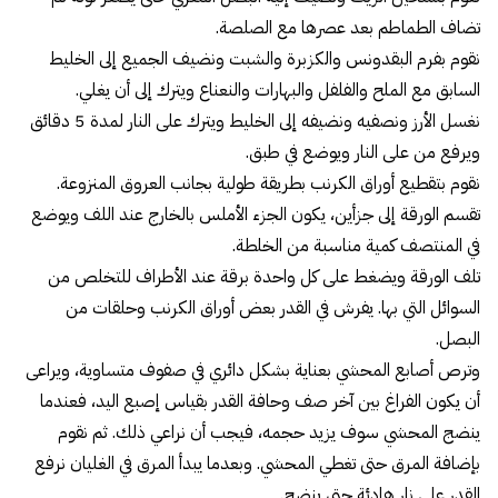
تضاف الطماطم بعد عصرها مع الصلصة.
نقوم بفرم البقدونس والكزبرة والشبت ونضيف الجميع إلى الخليط
السابق مع الملح والفلفل والبهارات والنعناع ويترك إلى أن يغلي.
نغسل الأرز ونصفيه ونضيفه إلى الخليط ويترك على النار لمدة 5 دقائق
ويرفع من على النار ويوضع في طبق.
نقوم بتقطيع أوراق الكرنب بطريقة طولية بجانب العروق المنزوعة.
تقسم الورقة إلى جزأين، يكون الجزء الأملس بالخارج عند اللف ويوضع
في المنتصف كمية مناسبة من الخلطة.
تلف الورقة ويضغط على كل واحدة برقة عند الأطراف للتخلص من
السوائل التي بها. يفرش في القدر بعض أوراق الكرنب وحلقات من
البصل.
وترص أصابع المحشي بعناية بشكل دائري في صفوف متساوية، ويراعى
أن يكون الفراغ بين آخر صف وحافة القدر بقياس إصبع اليد، فعندما
ينضج المحشي سوف يزيد حجمه، فيجب أن نراعي ذلك. ثم نقوم
بإضافة المرق حتى تغطي المحشي. وبعدما يبدأ المرق في الغليان نرفع
القدر على نار هادئة حتى ينضج.