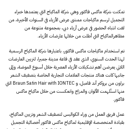
تمكنت شركة ماكس فاكتور وهي شركة الماكياج التي يعتمدها خبراء
التجميل لرسم ماكياجات ممشى عرض الأزياء في السنوات الأخيرة، من
لفت انتباه الحضور في عرض أزياء دبي، بمجموعة متنوعة من
مظاهرالماكياج التي أطلت من خلالها عارضات الأزياء.
تم استخدام ماكياجات ماكس فاكتور، باعتبارها شركة الماكياج الرسمية
لهذا الحدث السنوي، الذي عقد في قاعة مدينة جميرا، لتزيين العارضات
اللاتي يعرضن أهم تشكيلات الأزياء العصرية خلال أسبوع الموضة، وإلى
جانبها كانت هناك منتجات العلامات التجارية الخاصة بتصفيف الشعر
براون من بروكتر أند قامبل، و Braun Satin Hair with IONTEC التي
منها استُلهمت الألوان والمزاج وانعكست من خلال ماكياج ماكس
فاكتور.
عمل فريق العمل من وراء الكواليس لتصفيف الشعر وتزيين الماكياج،
بقيادة المتخصصة الإقليمية لماكياج ماكس فاكتور أخصائية التجميل