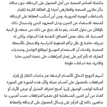
مكتملة العناصر الصحية من أجل الحصول على الرشاقة، دون مبالاة
بتأثر حالتهن الصحية وافتقارهن أحيانا إلى الطاقة اللازمة للقيام
بالنشاطات اليومية الضرورية، ومن أبرز أساليب الحفاظ على الرشاقة
المتبعة، الاستغناء عن التمرن وبذل المجهود البدني واستبدال ذلك
بالإقلال من تناول الغذاء، رغم ما قد ينتج عن ذلك من ضعف في البنية
الجسدية. قد ينتقد بعض أخصائيي التغذية هذا السلوك، ولكن له
تبريراته، خاصة في ظل تراكم الضغوط الدراسية والانشغال بالأنشطة
المحببة، ولاشك أن الاستخدام الموسع لمواقع التواصل ومنتديات
التعارف له تأثير كبير على إجبار المراهقات على تنحية التمرن جانبا
والالتهاء عنه لساعات طويلة.
أسهم الترويج الدعائي للأجسام الرشيقة عبر شاشات التلفاز في إغراء
المراهقات بالحصول على أجسام نحيلة وكأن هذه الصورة هي الصورة
المثالية الواجب الوصول إليها. أصبح احتراف التمثيل أو عرض الأزياء أو
الغناء من أبرز المهن المستقبلية التي تضعها المراهقات نصب أعينهن، ما
يدفعهن دائما إلى التركيز على وسائل الحصول على الرشاقة والحفاظ