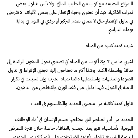
الشرائح الخفيفة مع كوب من الحليب الدافئ، ولا بأس بتناول بعض
ثمرات الفاكهة. لابد أن تحتوى وجبة الإفطار على بعض الألياف. لا تفرطي
في تناول الإفطار حتى لا تصابي بعدم التركيز أو ترغبي في النوم في بداية
يومك الدراسي.
شرب كمية كبيرة من المياه
اشربي ما بين 7 و8 أكواب من المياه كي تضمني تحول الدهون الزائدة إلى
طاقة بواسطة الكبد، وهذا أكثر ما تحتاجين إليه. تجنبي الإفراط في تناول
الصودا والمنبهات واستبدليها دائما بمياه الشرب وإن تسببت في تكرار
الرغبة في التبول، فهذا دليل على فقد الوزن والتخلص من الدهون.
تناول كمية كافية من عنصري الحديد والكالسيوم في الغذاء
الحديد من أبرز العناصر التي يحتاجها جسم الإنسان في أداء الوظائف
اليومية الأساسية، فهو يمد الجسم بالطاقة، خاصة خلال فترة التعرض
للدورة الشهرية. تناولي الأغذية التي تحتوي على قدر كافٍ من الحديد،