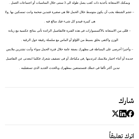
ويمكنك الاستعانة بأحذية ذات كعب يصل طوله الى 3 سنتى خلال المناسبات أو اجتماعات العمل .
– حجم الشنطة يجب أن يكون متوسط خلال الحمل فلا هى صغيرة فتبدين ضخمة وانت تمسكين بها ,ولا
هى كبيرة فيبدو كل شىء فيك مبالغ فيه .
– قللى من الاستعانة بالأكسسوارات فى هذه الفترة فالتفاصيل الزائدة تأتى بنتائج عكسية مع زيادة
الوزن واكتفى بحلق بسيط من اللؤلؤ أو الماس مع سلسلة رقيقة حول الرقبة .
– وأخيرا أحرصى على البساطة فى مظهرك بصفة عامة خلال فترة الحمل سواء وأنت تشترين ملابس
جديدة أو أثناء اختيار ملابسك لترتدينها ,فى مكياجك أو فى تصفيف شعرك فكلما ابتعدتى عن التفاصيل
تبدين أكثر تألقا فى حملك فتستمتعين بمظهرك وبالحدث الجديد الذى تستقبلينه .
شارك
اترك تعليقاً