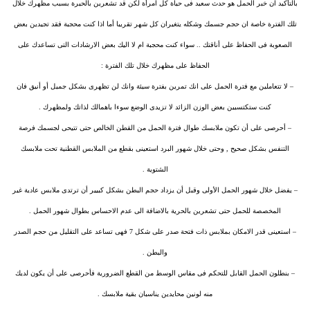
بالتأكيد ان خبر الحمل هو حدث سعيد فى حياة كل امرأة لكن قد تشعرين بالحيرة بسبب مظهرك خلال
تلك الفترة خاصة ان حجم جسمك وشكله يتغيران كل شهر تقريبا أما اذا كنت محجبة فقد تجيدين بعض
الصعوبة فى الحفاظ على أناقتك .. سواء كنت محجبة ام لا اليك بعض الارشادات التى تساعدك على
الحفاظ على مظهرك خلال تلك الفترة :
– لا تتعاملين مع فترة الحمل على انك تمرين بفترة سيئة وانك لن تظهرى بشكل جميل أو أنيق فان
كنت ستكتسبين بعض الوزن الزائد لا تزيدى الوضع سوءا باهمالك لذاتك ولمظهرك .
– أحرصى على أن تكون ملابسك طوال فترة الحمل من القطن الخالص حتى تتيحى لجسمك فرصة
التنفس بشكل صحيح , وحتى خلال شهور البرد استعينى بقطع من الملابس القطنية تحت ملابسك
الشتوية .
– يفضل خلال شهور الحمل الأولى وقبل أن يزداد حجم البطن بشكل كبيير أن ترتدى ملابس عادية غير
المخصصة للحمل حتى تشعرين بالحرية بالاضافة الى عدم الاحساس بطوال شهور الحمل .
– استعينى قدر الامكان بملابس ذات فتحة صدر على شكل 7 فهى تساعد على التقليل من حجم الصدر
والبطن .
– بنطلون الحمل القابل للتحكم فى مقاس الوسط من القطع الضرورية فأحرصى على أن يكون لديك
منه لونين محايدين يناسبان بقية ملابسك .