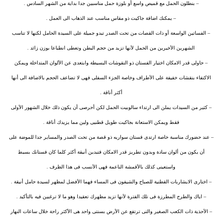
– بنطلون الحمل مع قميص واسع أو بلوزة حمل مناسبين جدا بداية من الشهر السادس .
– يمكنك اضافة جاكيت ذو مقاس مناسب عند الذهاب الى العمل .
– الفساتين الواسعة أو ذات القصات من تحت الصدر تبدو جميلة على السيدة الحامل لكنها لا تناسب
الشهرين الأخيرين من الحمل لأنها تزيد من حجم البطن وتعطى انطباعا بوزن زائد .
– حاولى قدر الامكان اختيار الفستان ذو النقوشات البسيطة وابتعدى عن الألوان المتداخلة ويمكن
الاكتفاء بنقشات خفيفة على الأطراف وخاصة الجزء السفلى فهى لا تضاعف الحجم بالاضافة الى أنها
أكثر أناقة .
– كثير من السيدات يملن الى ارتداء سالوبيت الحمل لكن أحرصى أن يكون ذلك خلال الشهور الأولى
فقط ويمكن الاستعانة بجاكيت طويل قطنيى ولين مما يزيدك أناقة .
– عند حضورك مناسبة خاصة ارتدى فستان سواريه ذو قصة من تحت الصدر والمساير جدا للموضة على
أن يكون من ألوان سادة وبدون تطريز قدر الامكان فتبدين أنيقة أكثر كلما كان فستانك بسيط
واستعينى كذلك بالأقمشة الناعمة فهى الأنسب فى هذا الظرف .
– اختارى الايشاربات القطنية للصباح والشيفون فى المساء فهما الأفضل لمظهر لسيدة حامل أنيقة .
– اياك والطرح المطرزة فى تلك الفترة لأنها تزيد مظهرك تعقيدا وهو ما لا ترغبين فيه بالتأكيد .
– الأحذية ذات الكعب الصغير والتى ترتفع عن الأرض بسنتى واحد هى الأكثر راحة خلال ساعات النهار