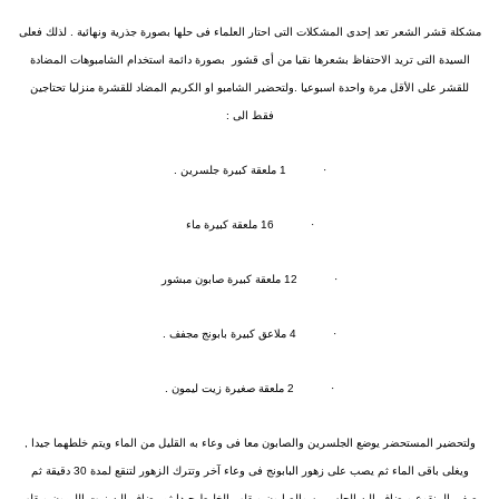
مشكلة قشر الشعر تعد إحدى المشكلات التى احتار العلماء فى حلها بصورة جذرية ونهائية . لذلك فعلى
السيدة التى تريد الاحتفاظ بشعرها نقيا من أى قشور بصورة دائمة استخدام الشامبوهات المضادة
للقشر على الأقل مرة واحدة اسبوعيا .ولتحضير الشامبو او الكريم المضاد للقشرة منزليا تحتاجين
فقط الى :
· 1 ملعقة كبيرة جلسرين .
· 16 ملعقة كبيرة ماء
· 12 ملعقة كبيرة صابون مبشور
· 4 ملاعق كبيرة بابونج مجفف .
· 2 ملعقة صغيرة زيت ليمون .
ولتحضير المستحضر يوضع الجلسرين والصابون معا فى وعاء به القليل من الماء ويتم خلطهما جيدا ,
ويغلى باقى الماء ثم يصب على زهور البابونج فى وعاء آخر وتترك الزهور لتنقع لمدة 30 دقيقة ثم
يصفى المنقوع ويضاف اليه الجلسرين والصابون ويقلب الخليط جيدا ثم يضاف اليه زيت الليمون ويقلب