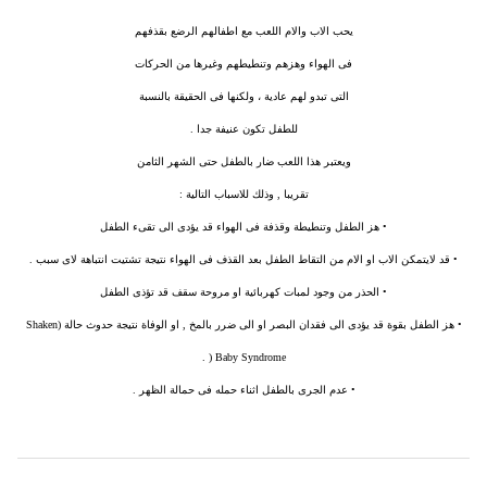
يحب الاب والام اللعب مع اطفالهم الرضع بقذفهم
فى الهواء وهزهم وتنطيطهم وغيرها من الحركات
التى تبدو لهم عادية ، ولكنها فى الحقيقة بالنسبة
للطفل تكون عنيفة جدا .
ويعتبر هذا اللعب ضار بالطفل حتى الشهر الثامن
تقريبا , وذلك للاسباب التالية :
• هز الطفل وتنطيطة وقذفة فى الهواء قد يؤدى الى تقىء الطفل
• قد لايتمكن الاب او الام من التقاط الطفل بعد القذف فى الهواء نتيجة تشتيت انتباهة لاى سبب .
• الحذر من وجود لمبات كهربائية او مروحة سقف قد تؤذى الطفل
• هز الطفل بقوة قد يؤدى الى فقدان البصر او الى ضرر بالمخ , او الوفاة نتيجة حدوث حالة (Shaken
Baby Syndrome ( .
• عدم الجرى بالطفل اثناء حمله فى حمالة الظهر .