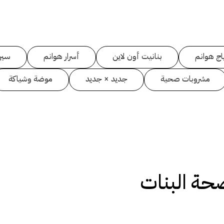
اج هوانم
بنانيت أون لاين
أسرار هوانم
سين
مشروبات صحية
جديد × جديد
موضة وشياكة
حة البنات