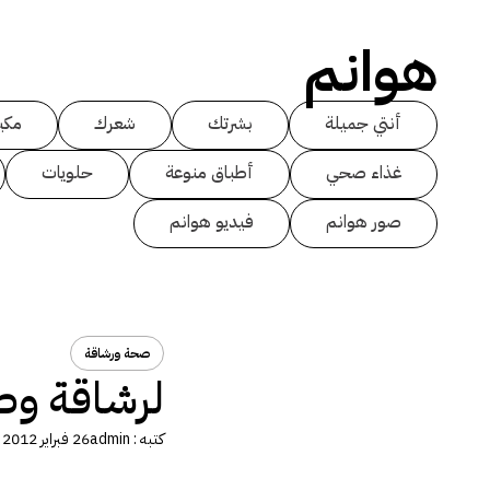
هوانم
أنتي جميلة
بشرتك
شعرك
مكي
غذاء صحي
أطباق منوعة
حلويات
صور هوانم
فيديو هوانم
صحة ورشاقة
لرشاقة وص
كتبه :
admin
26 فبراير 2012