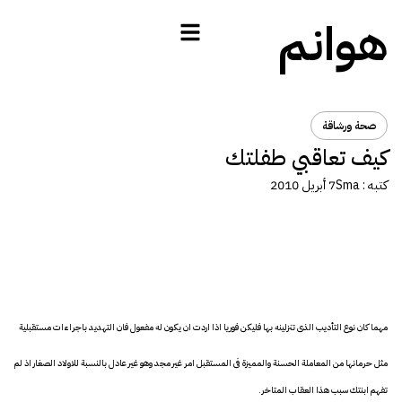
هوانم
صحة ورشاقة
كيف تعاقبي طفلتك
كتبه :
Sma
7 أبريل 2010
مهما كان نوع التأديب الذى تنزلينه بها فليكن فوريا اذا اردت ان يكون له مفعول فان التهديد باجراءات مستقبلية
مثل حرمانها من المعاملة الحسنة والمميزة فى المستقبل امر غير مجد وهو غير عادل بالنسبة للاولاد الصغار اذ لم
تفهم ابنتك سبب هذا العقاب المتاخر.