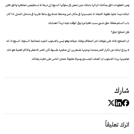
ومن العقوبات التى يمكنك انزالها بابنتك حين تمعن فى سلوكها السيئ الى درجة لا تستطيعين تجاهلها والتى تلقن
ابنتك درسا حازما عقوبة الابعاد اذ تحبسينها فى مكان امن وحدها لمدة ربع ساعة تقريبا فى مدخل المنزل اذا كان
باب السلم مغلقا حتى تنسى سبب اهتياجها وفى الوقت عينه تهدأ اعصابك.
هل اصفع ابنتى؟
ان الصفع دلاله على بلوغك اخر المطاف ونفاد حيلتك وهو ليس بالاسلوب الجيد لمعالجة السلوك السيئ اذ انه
لا يردع ابنتك عن تكرار الامر مجددا وحينها تضطرين الى صفعها بقسوة لكن الامر الاخطر والاكثر اهمية هو انك
تعلمينها بهذا الاسلوب ان العنف الجسدى وسيلة مقبولة لحمل الناس على تنفيذ رغباتك.
شارك
اترك تعليقاً