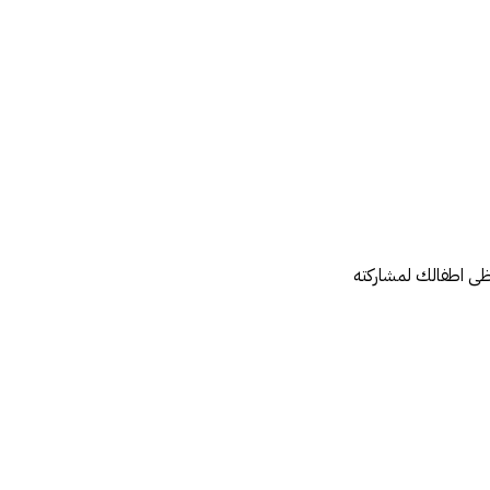
قظى اطفالك لمشاركته