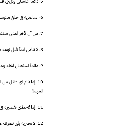
5-دائمآ اغتسلى وتزينى قبل حضوره وكذلك قومى بتنظيف اطفالك والبسيهم ملابس نظيفة فى استقباله.
6- ساعديه فى خلع ملابسه وانتى تسأليه كيف كان يومه ؟ وتخبريه كم اشتقتى له.
7. من آن لأخر اعدى صنف يحبه على المائدة واجعليها مفاجأة .
8. لا تنامى ابدآ قبل نومه هو ومن وقت لأخر اسأليه ان كان يحتاج شيئآ ولكن بصورة ليس مبالغ فيها .
9. دائمآ استقبلى أهله ومعارفه فى حدود مايسمح الشرع ولا تتبرمى من زياراتهم .
10. إذا قام اى طفل من
المهمة .
11. إذا لاحظتى تقصيره فى السؤال عن احد اقربائه بادرى انت بالسؤال عنه بالنيابة عنه .
12. لا تخبريه باى تصر