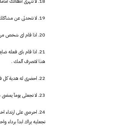
18. لا تنهرى اطفالك امامه ولا تشتكى من تصرفاتهم الا اذا اردتى ان ينهرهم وحاولى ان يكون ذلك فى اضيق الحدود .
19. لا تتحدثى عن مشاكلك اليومية معه فقط ان كنتى متضايقة من شئ لايخصه بوحى له به
20. اذا قام اى شخص من طرفك بتصرف غير لائق بادرى بالاعتذار له دون اهدار لكرامتك او كرامة المخطئ .
21. اذا قام باى فعله ضا
هذا لاتصرف آلمك .
22. احضرى له هدية كل فترة وارسلى له كروت على عنوانه من آن لأخر ورسائل يوميآ على هاتفه النقال .
23. لا تجعلى يومآ يمضى دون اخباره انك تحبيه .
24. احرصى على ارتداء ا
تجعليه يراك ابدآ برداء واحد