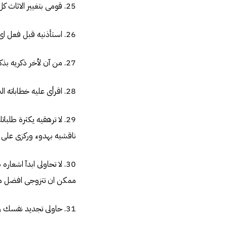
25. قومى بتغيير الاثاث كل فترة كذلك تسريحة شعرك وطريقة وضعك للماكياج .
26. استأذنيه قبل فعل اى شئ ان كان خروج او تغيير شئ فى المنزل او مشتروات او اتباع نظام غذائى .
27. من آن لأخر ذكريه بذكرى سعيدة مرت بكم وكيف كانت ذكرياتكم سويآ فى شهر العسل .
28. اقرأى عليه خطاباته التى كان يرسلها لك ايام الخطوبة .
29. لا ترهقيه يكثرة طل
ناقشيه بهدوء وركزى على 
30. لا تحاولى ابدآ اش
ممكن ان تتزوجى افضل منه
31. حاولى تجديد نفسك وتطويرها دائمآ وحسنى معلوماتك العامة والدينية دائمآ .