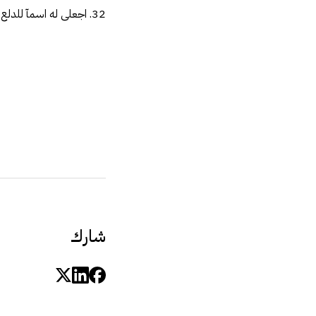
32. اجعلى له اسمآ للدلع تناديه به فى اوقات صفائكم بجانب الاسم الذى تناديه به فى الاوقات العادية .
شارك