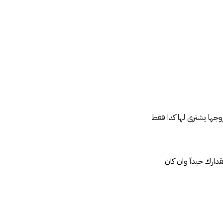
زوجها يشترى لها كذا فقط
قدارك جيدآ وان كان