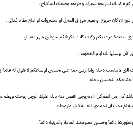
باتك التى لا تناسب دخله واذا اردتى حثه على تحسين اوضاعكم لا تقولى له فلانة 
احتياجكم لتحسين دخله .
عاره بانك كان من الممكن ان تتزوجى افضل منه بالله عليك الرجل زوجك ويعلم م
 ام يجب ان تحمدى الله انه قبل وتزوجك .