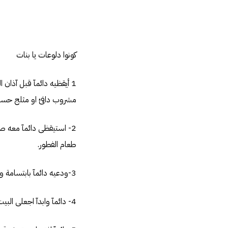
كونوا دلوعات يا بنات
1 أيقظيه دائمآ قبل آذان الفجر بربع الساعة لا بعد أن يؤذن المؤذن وإعطيه
مشروب دافئ او مثلج حسب
2- استيقظى دائمآ معه ص
طعام الفطور.
3-ودعيه دائمآ بابتسامة وحذريه من القيادة المسرعة وأكدى عليه ان يطمئنك على وصوله بمكالمة .
4- دائمآ وابدآ اجعلى البيت نظيف ورائحته جميلة حتى ولو كنتى متعبة .