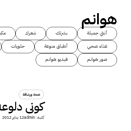
هوانم
أنتي جميلة
بشرتك
شعرك
مكي
غذاء صحي
أطباق منوعة
حلويات
صور هوانم
فيديو هوانم
صحة ورشاقة
كونى دلوع
كتبه :
admin
12 يناير 2012