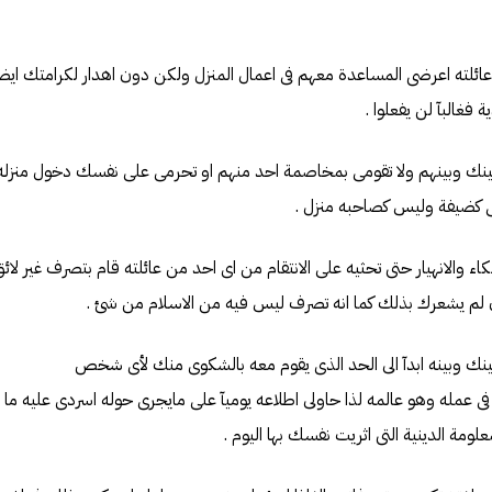
ى عائلته اعرضى المساعدة معهم فى اعمال المنزل ولكن دون اهدار لكرامتك ايض
ة فغالبآ لن يفعلوا .
ت بينك وبينهم ولا تقومى بمخاصمة احد منهم او تحرمى على نفسك دخول منزل
ى كضيفة وليس كصاحبه منزل .
بكاء والانهيار حتى تحثيه على الانتقام من اى احد من عائلته قام بتصرف غير ل
ن لم يشعرك بذلك كما انه تصرف ليس فيه من الاسلام من شئ .
 فى عمله وهو عالمه لذا حاولى اطلاعه يوميآ على مايجرى حوله اسردى عليه ما ي
علومة الدينية التى اثريت نفسك بها اليوم .