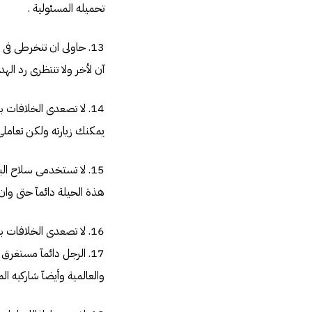
تحميله المسئولية .
13. حاولى ان تنخرطى ف
آن لأخر ولا تنتظرى رد الهدي
14. لا تصعدى الخلافا
يمكنك زيارته ولكن تعامل
15. لا تستخدمى سلاح ال
هذة الحيلة دائمآ حتى وا
16. لا تصعدى الخلافات بينك وبينه ابدآ الى الحد الذى يقوم معه بالشكوى منك لأى شخص
17. الرجل دائمآ مستغرق
والعالمية وأيضآ شاركيه الم