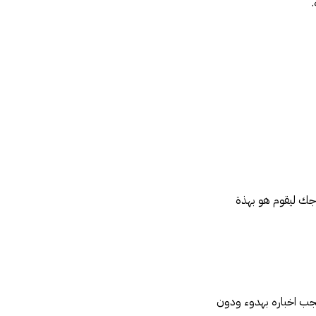
زوجك ليقوم هو بهذة
فيجب اخباره بهدوء ودون