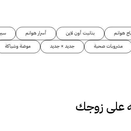
اج هوانم
بنانيت أون لاين
أسرار هوانم
سين
مشروبات صحية
جديد × جديد
موضة وشياكة
ه على زوجك