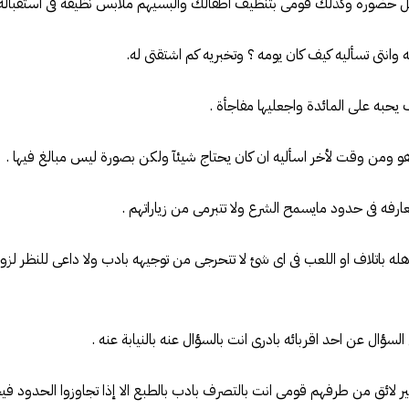
 اهله باتلاف او اللعب فى اى شئ لا تتحرجى من توجيهه بادب ولا داعى للنظر ل
ف غير لائق من طرفهم قومى انت بالتصرف بادب بالطبع الا إذا تجاوزوا الحدود 