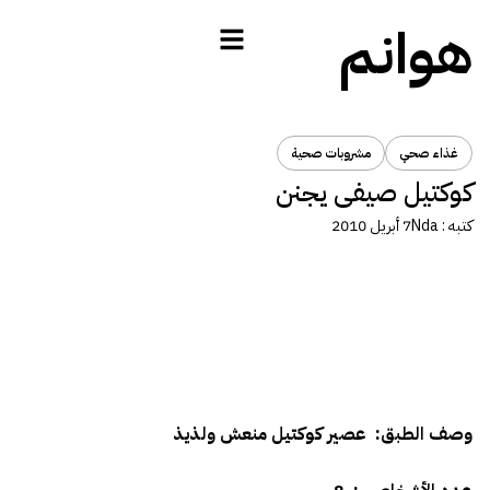
هوانم
غذاء صحي
مشروبات صحية
كوكتيل صيفى يجنن
كتبه :
Nda
7 أبريل 2010
وصف الطبق: عصير كوكتيل منعش ولذيذ