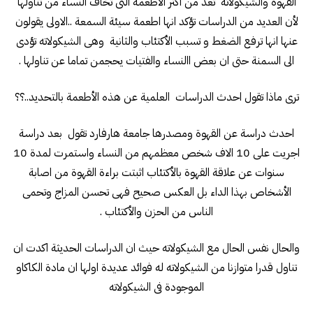
القهوة والشيكولاته تعد من اكثر الأطعمة التى تخاف النساء من تناولها
لأن العديد من الدراسات تؤكد انها اطعمة سيئة السمعة ..الاولى يقولون
عنها انها ترفع الضغط و تسبب الأكتئاب والثانية وهى الشيكولاته تؤدى
الى السمنة حتى ان بعض االنساء والفتيات يحجمن تماما عن تناولها .
ترى ماذا تقول احدث الدراسات العلمية عن هذه الأطعمة بالتحديد..؟؟
احدث دراسة عن القهوة ومصدرها جامعة هارفارد تقول بعد دراسة
اجريت على 10 الاف شخص معظمهم من النساء واستمرت لمدة 10
سنوات عن علاقة القهوة بالأكتئاب اثبتت براءة القهوة من اصابة
الأشخاص بهذا الداء بل العكس صحيح فهى تحسن المزاج وتحمى
الناس من الحزن والأكتئاب .
والحال نفس الحال مع الشيكولاته حيث ان الدراسات الحديثة اكدت ان
تناول قدرا متوازنا من الشيكولاته له فوائد عديدة اولها ان مادة الكاكاو
الموجودة فى الشيكولاته