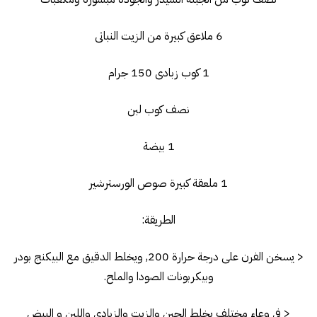
6 ملاعق كبيرة من الزيت النباتى
1 كوب زبادى 150 جرام
نصف كوب لبن
1 بيضة
1 ملعقة كبيرة صوص الورسترشير
الطريقة:
< يسخن الفرن على درجة حرارة 200, ويخلط الدقيق مع البيكنج بودر
وبيكربونات الصودا والملح.
< فى وعاء مختلف يخلط الجبن والزيت والزبادى واللبن و البيض