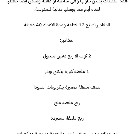
هذه الكعكات يمكن تناولها وهى ساخنة او دافئة ويمكن ايضا حفظها
لعدة أيام مما يجعلها مثالية للمدرسة.
المقادير تصنع 12 قطعة ومدة الاعداد 40 دقيقة
المقادير:
2 كوب الا ربع دقيق منخول
1 ملعقة كبيرة بيكنج بودر
نصف ملعقة صغيرة بيكربونات الصودا
ربع ملعقة ملح
ربع ملعقة مستردة
نصف كوب من الجبنة الشيدر والجودة مبشورة ومكعبات