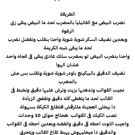
الطريقة
نضرب البيض مع الفانيليا بالمضرب لحد ما البيض يبقى زى
الرغوة
وبعدين نضيف السكر شوية شوية واحنا بنقلب ونفضل نضرب
لحد ما يبقى شبه الكريمة
واحنا بنضرب البيض لو بمضرب سلك عادى يبقى فى اتجاه واحد
عشان الهوا
نضيف الدقيق بالبيكينج باودر شوية شوية ونقلب بس مش
بالمضرب
نجيب القوالب وندهنها بزيت ونرش عليها دقيق ونخبط فى
القالب لحد ما يتغطى كله دقيق ونفضى الزيادة
دا بيخلى العجينة متلزقش فتطلع الكيكة بسهولة
نصب الكيك فى القوالب هحتاج حوالى 10 وحدات
واجيب التوت احطه فى دقيق وانفضه وبعدين احطه فى القوالب
والدقيق دا ميخليهوش يهبط لقاع القالب ويتحرق