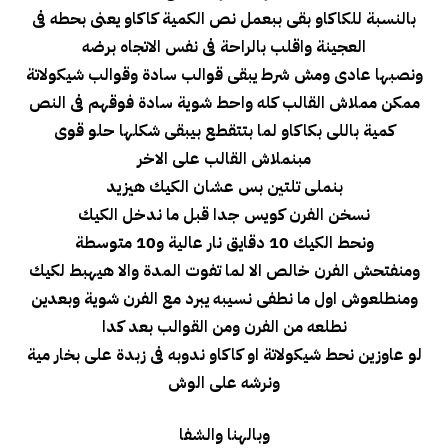
بالنسبة للكاكاو بقى ببعمل نص الكمية كاكاو يعنى بحطه فى
العجينة واقلب بالراحة فى نفس الاتجاه برضه
ونصبها عادى ومش شرط يبقى قوالب سادة وقوالب شيكولاتة
ممكن مملاش القالب كله واحط شوية سادة فوقهم فى النص
كمية باللى بكاكاو لما بتتقطع بيبقى شكلها حلو قوى
مبنملاش القالب على الاخر
بنملى تلتين بس عشان الكيك هيزيد
نسخن الفرن كويس جدا قبل ما ندخل الكيك
ونحط الكيك 10 دقايق نار عالية و10 متوسطة
ومنفتحش الفرن خالص الا لما تفوت المدة والا هيهبط لكيك
ومنطلعوش اول ما نطفى نسيبه يبرد مع الفرن شوية وبعدين
نطلعه من الفرن ومن القوالب بعد كدا
لو عاوزين نحط شيكولاتة او كاكاو ندوبه فى زبدة على بخار مية
ونرشه على الوش
وبالهنا والشفا