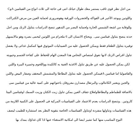
من اجل نظر قوى ثاقب يستمر معك طوال حياتك انتى فى حاجة الى ثلاث انواع من الفيتامين AوC
واللوتين ويوجد الأخير فى الفواكه والخضروات الورقية وهوضرورى لحماية العين من مرض الكتراكت
وللوقاية من اشعة الشمس الحارة ولحماية البصر من التدهور تنصح الدراسات بتناول الزنك ومن اجل
حدته ينصح بتناول فيتامين سى.. ويحتاج الانسان الى 6 ملجرام من اللوتين ليحمى بصره وهو مالايسهل
توفيره بتناول الطعام فقط ويمكن الحصول عليه من الصيدليات الموثوق فيها كمكمل غذائى ولا يفضل
تناول اقراص الزنك لانها تعوق امتصاص النحاس هذا المعدن الهام للحفاظ على كفاءة الجسم وحيويته
لكن يمكن الحصول عليه عن طريق تناول الاغذية الغنية به كالكبدة وواللحوم وخميرة البيرة واللبن
والفاصوليا اما فيتامين Aفيمكن الحصول عليه بتناول البطاطا والمشمش المجفف وصفار البيض واللبن
والجبن ويعتبر الكانتالوب والبرتقال مصدارن معروفان باحتوائهم على كمية عالية من فيتامين سى
بالاضافة للطماطم والبطاطاولعلاج جفاف العين يمكن تناول زيت الكتان وزيت السمك اوفيتامين البيتا
كاروتين ..وتنصح الدراسات بعدم الاعتماد على الفيتامينات المركبة فى الحصول على الكمية اللازمة من
هذه الفيتامينات وتناولها منفردة اوتناول الفيتاميتات الخاصة بتقوية النظر بعد استشارة للطبيب ليصف
النوع المناسب منها كما تشير ايضا الى امكانية الاستغناء عنها اذا كان غذاؤك يمدك بها