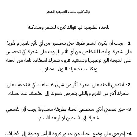
فوائد كثيره للحناء الطبيعيه للشعر
للحناءالطبيعيه لها فوائد كثيره للشعر ومشاكله
1
– يجب أن يكون الشعر نظيفا حتى تتخلصي من أي تأثير للغبار والأتربة
على شعرك و أيضا للتخلص من أي تأثير للزيوت على شعرك كي تحصلين
علي النتيجة التي ترعبينها وتستفيد فروة شعرك استفادة تامة من الحنة
ويكتسب شعرك اللون المطلوب.
2-
لا تدعي الحنة على شعرك أكُر من 4 إلى 6 ساعات كي لا تجفف على
شعرك أكثر من اللازم وبالتالي يتعرض شعرك إلى التقصف عند غسله.
3-
حتى تضمني أنكي ستضعي الحنة بطريقة متساوية يجب أإن تقسمي
شعرك إلى قسمين أو أربعة أقسام.
4-
إحرصي علي وضع الحناء من جذور فروة الرأس وصولا إلى الأطراف،