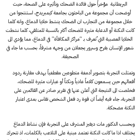
البريطانية مؤخراً حول فائدة الضحك وتأثيره على الصحة، حيث
أوضحت أن مجموعة من الباحثون بجامعة كيمبريدج، استنتجوا من
خلال مجموعة من التجارب ان الضحك ينشط خلايا الدماغ، وانه كلما
كانت النكتة أو الدعابة مثيرة للضحك أكثر بالنسبة للمتلقي، كلما نشطت
الخلايا العصبية التي ُتعرف بـ “مراكز المكافأة” في الدماغ، مما يؤدي الى
شعور الإنسان بفرح وسرور يجعلان من وجهه مشرقاً، بحسب ما جاء في
الصحيفة.
وتمثلت التجربة بتصوير أدمغة متطوعين مقطغياً بهدف مقارنة ردود
أفعالهم حين يسمعون كلاماً عادياً ونكتاً أو عبارات مثيرة للضحك،
فخلصت الى النتيجة التي أعلن عنها في تقرير صادر عن القائمين على
التجربة، جاء فيه أيضاً ان قوة رد فعل الشخص تقاس بمدى اعتبار
النكتة مضحكة.
وبحسب الدكتور مات ديفيز المشرف على التجربة فإن نشاط الدماغ
يختلف اذا ما كانت النكتة تعتمد مبنية على التلاعب بالكلمات، اذ تتحرك