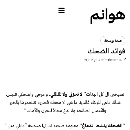
هوانم
صحة ورشاقة
فوائد الضحك
كتبه :
admin
29 يناير 2012
نصيحتى الى كل
البنات
”
لا تحزني ولا تقلقي
، وامرحي واضحكي فليس
هناك داعي للبكاء فالدينا ما هي الا محطة قصيرة فلنعمرها بالخير
والأعمال الصالحة ولا ندع مجالاً للحزن والآهات”
“الضحك ينشط الدماغ”
معلومة صحية نشرتها صحيفة “دايلي ميل”