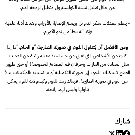
من خلال تقليل نسبة الكوليسترول وتقليل لزوجة الدم.
• ينظم معدلات سكر الدم بل ويمنع الإصابة بالأورام، وهناك أدلة علمية
تؤكد أنه يبطأ من نمو الأورام.
ومن الأفضل أن يٌتناول الثوم في صورته الطازجة أو الخام
، أما إذا
كنتِ من الأشخاص التي تعاني من حساسية معينة زائدة من العشب
مثل المعاناة من الغازات وحرقان فم المعدة( الحموضة) أو حتى ظهور
الطفح فيمكنك اللجوء إلى صورته التكميلية أو ما نسميه بالمكملات بدلاً
من الثوم في صورته الطازجة، فهناك زيت للثوم وكبسولات للثوم يمكن
تناولها وليس لهما رائحة.
شارك