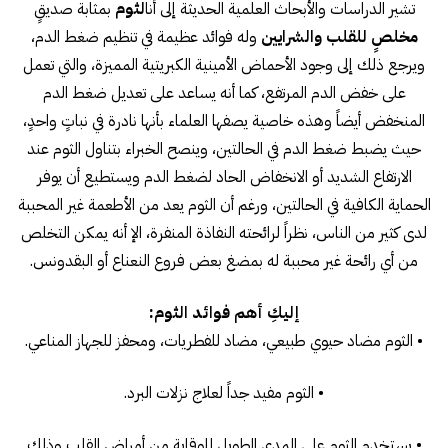
تشير الدراسات والأبحاث العلمية الحديثة إلى أنا
لثوم
بمثابة صديقٍ
مخلصٍ للقلب والشرايين
وله فوائد عظيمة في تنظيم ضغط الدم،
ويرجع ذلك إلى وجود الأحماض الأمينية الكبريتية المميزة، والتي تعمل
على خفض الدم المرتفع، كما أنه يساعد على تعديل ضغط الدم
المنخفض أيضاً وهذه خاصية يصفها العلماء بأنها نادرة في نباتٍ واحدٍ،
حيث يضبط ضغط الدم في الحالتين، وينصح الخبراء بتناول الثوم عند
الارتفاع الشديد أو الانخفاض الحاد لضغط الدم ويستطيع أن يوفر
الحماية الكافية في الحالتين، ورغم أن الثوم يعد من الأطعمة غير المحببة
لدى كثير من الناس، نظراً لرائحته النفاذة المنفرة، الإ أنه يمكن التخلص
من أي رائحة غير محببة له بمضغ بعض فروع النعناع أو البقدونس.
إليكِ أهم فوائد الثوم:
• الثوم مضاد حيوي طبيعي، مضاد للفطريات، ومحفز للجهاز المناعي.
• الثوم مفيد جداً لعلاج نزلات البرد.
• يستخدم الثوم على المدى الطويل للوقاية من أمراض القلب وذلك