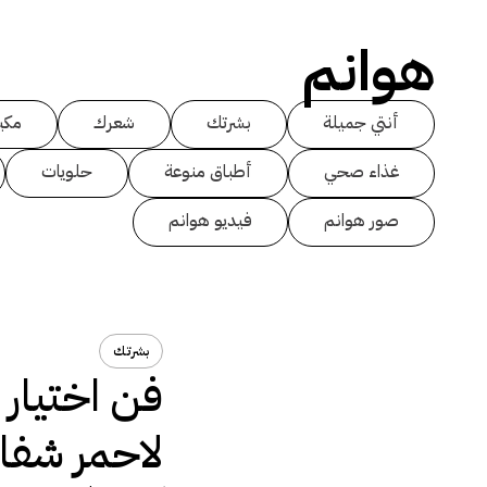
هوانم
أنتي جميلة
بشرتك
شعرك
مكي
غذاء صحي
أطباق منوعة
حلويات
صور هوانم
فيديو هوانم
بشرتك
فن اختيار 
لاحمر شف