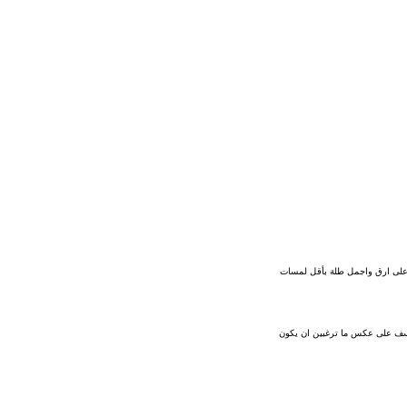
ل على ارق واجمل طلة بأقل لمسات
الاسف على عكس ما ترغبين ان يكون