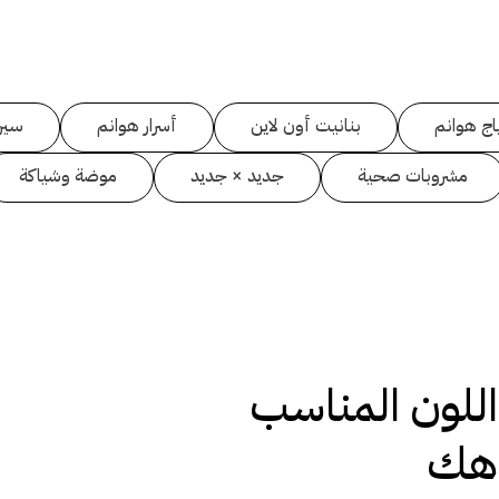
اج هوانم
بنانيت أون لاين
أسرار هوانم
سين
مشروبات صحية
جديد × جديد
موضة وشياكة
اللون المناسب
اهك