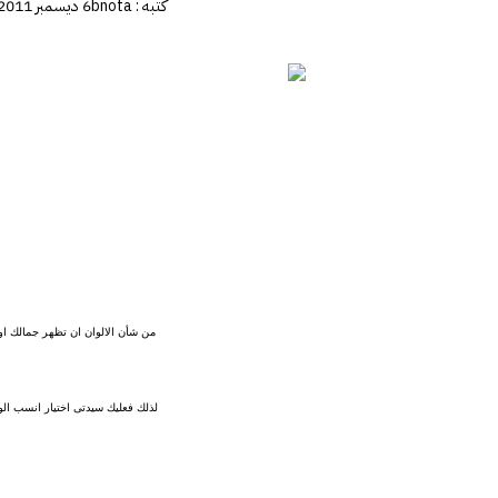
كتبه :
bnota
6 ديسمبر 2011
من شأن الالوان ان تظهر جمالك او
لذلك فعليك سيدتى اختيار انسب الو