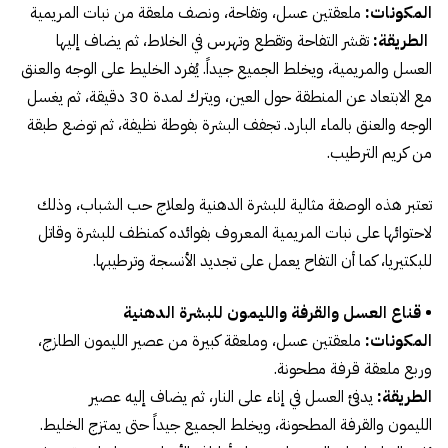
المكونات:
ملعقتين عسل، وتفاحة، ونصف ملعقة من نبات المريمية
الطريقة:
تقشر التفاحة وتقطع وتهرس في الخلاط، ثم يضاف إليها
العسل والمريمية، ويخلط الجميع جيداً. يُفرد الخليط على الوجه والعنق
مع الابتعاد عن المنطقة حول العين، ويترك لمدة 30 دقيقة، ثم يغسل
الوجه والعنق بالماء البارد. تجفف البشرة بفوطة نظيفة، ثم توضع طبقة
من كريم الترطيب.
تعتبر هذه الوصفة مثالية للبشرة الدهنية ولعلاج حب الشباب، وذلك
لاحتوائها على نبات المريمية المعروف بفوائده كمنظف للبشرة وقاتل
للبكتيريا، كما أن التفاح يعمل على تجديد الأنسجة وترطيبها.
• قناع العسل والقرفة والليمون للبشرة الدهنية
المكونات:
ملعقتين عسل، وملعقة كبيرة من عصير الليمون الطازج،
وربع ملعقة قرفة مطحونة.
الطريقة:
يدفئ العسل في إناء على النار، ثم يضاف إليه عصير
الليمون والقرفة المطحونة، ويخلط الجميع جيداً حتى يمتزج الخليط.