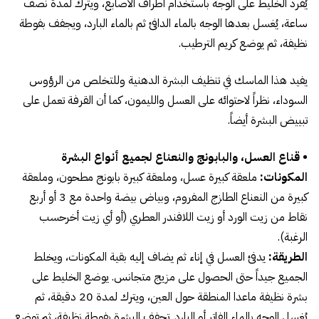
يُفرد الخليط على الوجه باستخدام أطراف الأصابع، ويترك لمدة نصف
ساعة، يُغسل بعدها الوجه بالماء الدافئ ثم بالماء البارد، ويجفف بفوطة
نظيفة، ثم يوضع كريم الترطيب.
يفيد هذا الماسك في تنظيف البشرة الدهنية وللتخلص من الرؤوس
السوداء، نظراً لاحتوائه على العسل والليمون، كما أن القرفة تعمل على
تبييض البشرة أيضاً.
• قناع العسل، والبابونج والنعناع لجميع أنواع البشرة
المكونات:
ملعقة كبيرة عسل، وملعقة كبيرة بابونج مطحون، وملعقة
كبيرة من النعناع الطازج المفروم، وبياض بيضة واحدة مع 3 أو أربع
نقاط من زيت الورد أو زيت اللافندر العطري (أو أي زيت أخرحسب
الرغبة).
الطريقة:
يدفئ العسل في إناء ثم يضاف إليه بقية المكونات، ويخلط
الجميع جيداً حتى الحصول على مزيج متجانس. يوضع الخليط على
بشرة نظيفة ماعدا المنطقة حول العين، ويترك لمدة 20 دقيقة، ثم
يُغسل الوجه بالماء الفاتر أو البارد. تجفف البشرة بفوطة نظيفة، ثم توضع