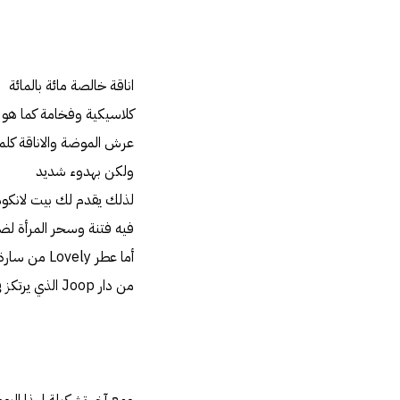
اناقة خالصة مائة بالمائة
كلاسيكية وفخامة كما هو ا
عرش الموضة والاناقة كلم
ولكن بهدوء شديد
فيه فتنة وسحر المرأة لضما
من دار Joop الذي يرتكز في تركيبته على رائحة زهرة الآيريس وذرات من الفلفل الاسود شيء يستحق الاكتشاف!!!