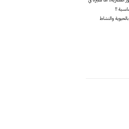
الفراولة لإمرأة ديور العصرية،، اما نظيره في
م بالحيوية والنشاط