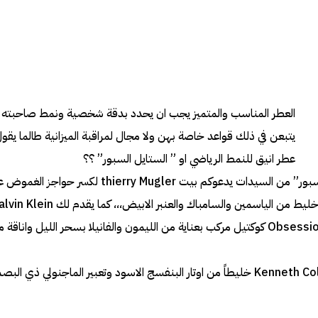
العطر المناسب والمتميز يجب ان يحدد بدقة شخصية ونمط صاحبته ، 
يتبعن في ذلك قواعد خاصة بهن ولا مجال لمراقبة الميزانية طالما يقول
عطر انيق للنمط الرياضي او ” الستايل السبور” ؟؟
من اجل هذا الصنف “السبور” من السيدات يدعوكم بيت y Mugler
خطيرة اسمها : Obsession Night كوكتيل مركب بعناية من الليمون والفانيلا بسحر الليل و
بينما يقدم لكِ Kenneth Cole Black خليطاً من اوتار البنفسج الاسود وتعبير الماجنولي 