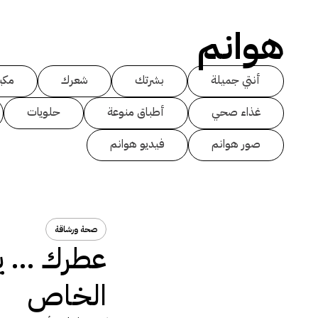
هوانم
أنتي جميلة
بشرتك
شعرك
مكي
غذاء صحي
أطباق منوعة
حلويات
صور هوانم
فيديو هوانم
صحة ورشاقة
عطرك … ي
الخاص