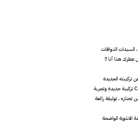
السيدات الذواقات
 عطرك هذا أنا !!
thierr لكسر حواجز الغموض عن تركيبته الجديدة
ALIEN والتي تتكون من خليط من الياسمين والسامباك والعنبر الابيض،،، كما يقدم لك Calvin Klein تركيبة جديدة وتجربة
اناقة من تختاره ، توليفة رائعة
ذي البصمة الانثوية الواضحة