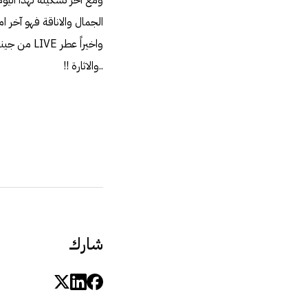
الجمال والاناقة فهو آخر امضاء لأرماني iorgio Armanis City Glam Femme
واخيراً ع
..والاثارة !!
شارك