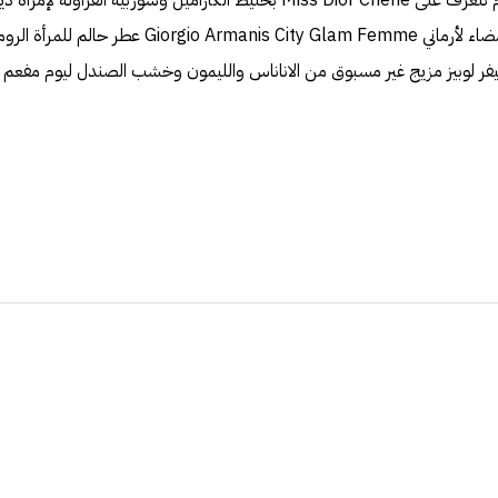
ومع آخر تشكيلة لهذا اليوم نتعرف على Miss Dior Chérie بخليط الكاراميل وسوربيه 
G عطر حالم للمرأة الرومانسية !!
طر LIVE من جينيفر لوبيز مزيج غير مسبوق من الاناناس والليمون وخشب الصندل ليوم مفع