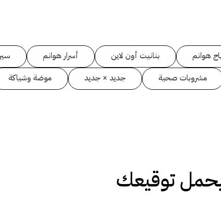
اج هوانم
بنانيت أون لاين
أسرار هوانم
سين
مشروبات صحية
جديد × جديد
موضة وشياكة
حمل توقيعك