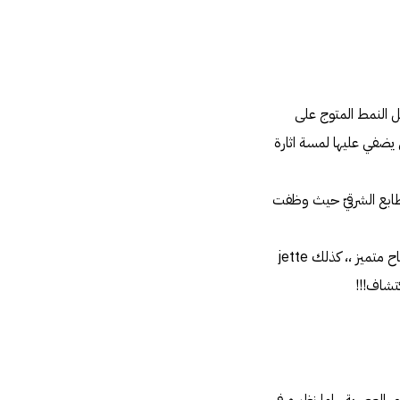
ل النمط المتوج على
يضفي عليها لمسة اثارة
ن أوتار زهرة العاطفة و تدفّقات الفانيلا عطر Lancome Hypnose ذي الطابع الشرقيّ حيث وظفت
أما عطر Lovely من سارة جيسيكا باركر فهو خليط متميز من رائحة الخزامى والماندرين فهو الامثل لصباح متميز ،، كذلك jette