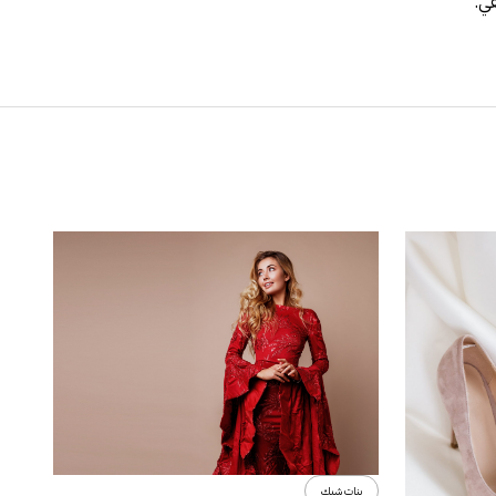
قي.
بنات شيك