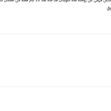
المثير للجدل ان انفصال حسين فهمى عن زوجته لقاء سويدان 
قي