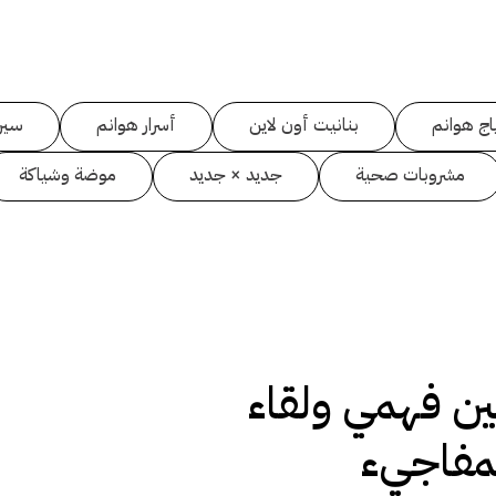
اج هوانم
بنانيت أون لاين
أسرار هوانم
سين
مشروبات صحية
جديد × جديد
موضة وشياكة
 فهمي ولقاء
مفاجيء