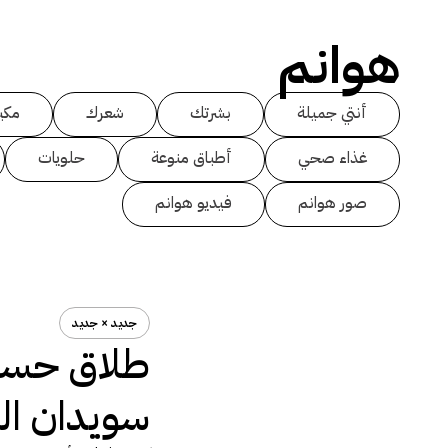
هوانم
أنتي جميلة
بشرتك
شعرك
مكي
غذاء صحي
أطباق منوعة
حلويات
صور هوانم
فيديو هوانم
جديد × جديد
طلاق حسين
سويدان ال