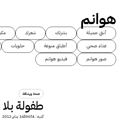
هوانم
أنتي جميلة
بشرتك
شعرك
مكي
غذاء صحي
أطباق منوعة
حلويات
صور هوانم
فيديو هوانم
صحة ورشاقة
طفولة بلا 
كتبه :
bnota
16 يناير 2012