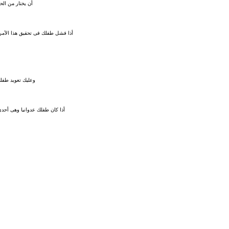
أن يختار من الح
أذا فشل طفلك فى تحقيق هذا الأمر
وعليك تعويد طفلك
أذا كان طفلك عدوانيا وهى أحدى أٍسباب نفور أصدقائ