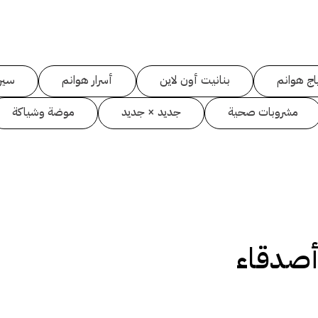
اج هوانم
بنانيت أون لاين
أسرار هوانم
سين
مشروبات صحية
جديد × جديد
موضة وشياكة
أصدقاء