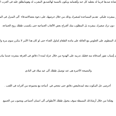
ضانة صديقا قريبا له يعطيه كل حبه وأهتمامه ويكون بالنسبة لهالصديق المقرب له وهومايطلق عليه فى الغرب الص
 بمفرده عليكي تقديم المساعدة لصغيرك وذلك من خلال حرصهك على دعوة بعضالاصدقاء ألى المنزل فى المناسب
دون ترك صغيرك بمفرده بل المطلوب منك أقتراح بعض الألعاب الجماعية حتى يكتسب طفلك روح الجماعة.
 المنطوى على الجلوس مع العائلة على مائدة الطعام لتناول الغذاء حتى لو كان هذا الأمر لا يتكرر سوى مرة واح
ه منه فعليك تدريبه على الهدوء من خلال عزله لمدة 3 دقائق فى الغرفة بمفرده عندما يبادر بأى تصرف عدوانى أو متهور .
والنصيحة الأخيرة هى عند توصيل طفلك ألى عيد ميلاد في النادي
أحرصى عل المكوث معه لمدةلبعض دقائق حتى تنجحي في أدماجه مع مجموعة من أقرانه فى اللعب .
وهكذا من خلال أرشاداتك البسيطة سوف يتحول طفلك الأنطوائى ألى انسان أجتماعى ومحبوب من الجميع.