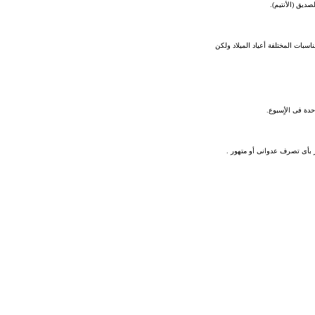
ديق (الأنتيم).
ات المختلفة أعياد الميلاد ولكن
دة فى الأٍسبوع.