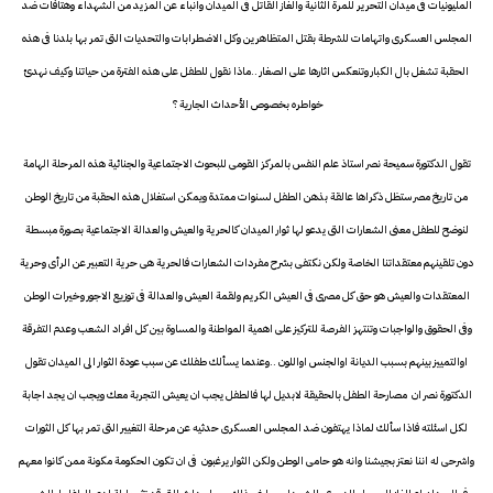
المليونيات فى ميدان التحرير للمرة الثانية والغاز القاتل فى الميدان وانباء عن المزيد من الشهداء وهتافات ضد
المجلس العسكرى واتهامات للشرطة بقتل المتظاهرين وكل الاضطرابات والتحديات التى تمر بها بلدنا فى هذه
الحقبة تشغل بال الكبار وتنعكس اثارها على الصغار ..ماذا نقول للطفل على هذه الفترة من حياتنا وكيف نهدئ
خواطره بخصوص الأحداث الجارية ؟
تقول الدكتورة سميحة نصر استاذ علم النفس بالمركز القومى للبحوث الاجتماعية والجنائية هذه المرحلة الهامة
من تاريخ مصر ستظل ذكراها عالقة بذهن الطفل لسنوات ممتدة ويمكن استغلال هذه الحقبة من تاريخ الوطن
لنوضح للطفل معنى الشعارات التى يدعو لها ثوار الميدان كالحرية والعيش والعدالة الاجتماعية بصورة مبسطة
دون تلقينهم معتقداتنا الخاصة ولكن نكتفى بشرح مفردات الشعارات فالحرية هى حرية التعبير عن الرأى وحرية
المعتقدات والعيش هو حق كل مصرى فى العيش الكريم ولقمة العيش والعدالة فى توزيع الاجور وخيرات الوطن
وفى الحقوق والواجبات وتنتهز الفرصة للتركيز على اهمية المواطنة والمساوة بين كل افراد الشعب وعدم التفرقة
اوالتمييز بينهم بسبب الديانة اوالجنس اواللون ..وعندما يسألك طفلك عن سبب عودة الثوار الى الميدان تقول
الدكتورة نصر ان مصارحة الطفل بالحقيقة لابديل لها فالطفل يجب ان يعيش التجربة معك ويجب ان يجد اجابة
لكل اسئلته فاذا سألك لماذا يهتفون ضد المجلس العسكرى حدثيه عن مرحلة التغيير التى تمر بها كل الثورات
واشرحى له اننا نعتز بجيشنا وانه هو حامى الوطن ولكن الثوار يرغبون فى ان تكون الحكومة مكونة ممن كانوا معهم