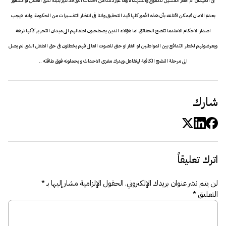
فى الميدان ام الغاز المسيل للدموع والشهداء وما غير ذلك من احداث التى قد تثير بلبلة لدى الطفل اوالشعور
بعدم الامان فيمكن اقناعه بأن هذه الأمور كلها قيد التحقيق واننا فى انتظار التفسيرات من الحكومة وانه لايجب
اصدار الاحكام الاعندما تتضح الحقائق اما هؤلاء الذين يصطحبون اطفالهم الى ميدان التحرير كأنها نزهة
ويعرضونهم لخطر التدافع بين المواطنين او الغاز او حتى للصوت العالى فهم يخطئون فى حق الطفل الذى لم يصل
الى مرحلة النضج الكافية ليتفاعل ويدرك مغزى الاحداث و يحملونه فوق طاقته ..
شارك
اترك تعليقاً
لن يتم نشر عنوان بريدك الإلكتروني.
الحقول الإلزامية مشار إليها بـ
*
التعليق
*