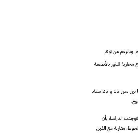
. وبالرغم من توفر
حاربة البثور بالأطعمة
هذا وقد قام العلماء من جامعة RMIT في ملبورن بدراسة تأثير الغذاءِ على حوالي ثلاثة وأربعون مريضا ما بين سن 15 و 25 سنة.
لوميك المنخفض. فوجدت الدراسة بأن
حوظ، مقارنة مع الذين