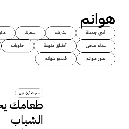
هوانم
أنتي جميلة
بشرتك
شعرك
مكي
غذاء صحي
أطباق منوعة
حلويات
صور هوانم
فيديو هوانم
بنانيت أون لاين
طعامك ي
الشباب