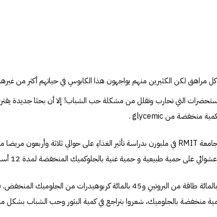
كل مراهق لكن الكثيرين منهم يواجهون هذا الكابوسِ في حياتهم أكثر من غيرهم
تحضرات التي تحارب وتقلل من مشكلة حب الشباب! إلا أن بحثا جديدة يقترح م
 منخفضة من glycemic .
ي على حمية طبيعية و حمية غنية بالجلوكميك المنخفضة لمدة 12 أسبوع.
وشملت الحمية على 25 بالمائة طاقة من البروتينِ و45 بالمائة كربوهيدرات من الج
مية منخفضة بالجلوميك، شعروا بتراجع في كمية البثور وحب الشباب بشكل مل