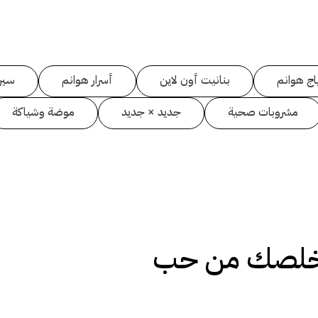
اج هوانم
بنانيت أون لاين
أسرار هوانم
سين
مشروبات صحية
جديد × جديد
موضة وشياكة
خلصك من حب