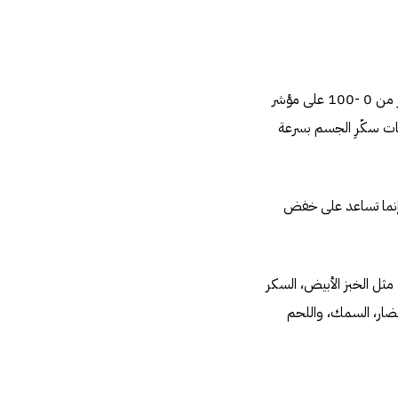
يرتبط مؤشر الجلوميك بمستويات السكر في جسمك ورد فعلها على بعض الأطعمة. تعطى الأطعمة تَقدير من 0 -100 على مؤشر
ويات سكّرِ الجسم بسرعة
وإنما تساعد على خفض
مثل الخبز الأبيض، السكر
خضار، السمك، واللحم