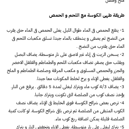
ملح وفلفل
طريقة طهى الكوسة مع اللحم و الحمص
1- ينقع الحمص فى الماء طوال الليل. يغلى الحمص فى الماء حتى يقرب
من النضج ثم يصفى و يشطف بالماء جيدا. تسلق مكعبات اللحم فى
الماء حتى يقترب من النضج .
2- يسخن الزيت فى إناء غير لاصق على نار متوسطة. يضاف البصل
ويقلب حتى يصفر. تضاف مكعبات اللحم والطماطم والفلفل الاخضر
والجزر والحمص المسلوق و مكعب المرقة وصلصة الطماطم و الملح
والفلفل. يغطى الإناء و يرج لخلط المكونات معا جيدا.
3- يضاف 4/3 كوب ماء ويترك ليغلى لمدة 5 دقائق . يرفع عن النار.
يؤخذ نصف كوب من الصلصة التى تكونت ويترك جانبا.
4- ترص بعض شرائح الكوسة فوق الخليط فى الإناء. يضاف نصف
الكوب المتبقى من الصلصة ثم ترص باقى شرائح الكوسة. لو كانت كمية
الصلصة قليلة يمكن اضافة ربع كوب ماء.
5- يترك ليغلى على نار متوسطة. يغطى الاناء وتخفض النار و يترك