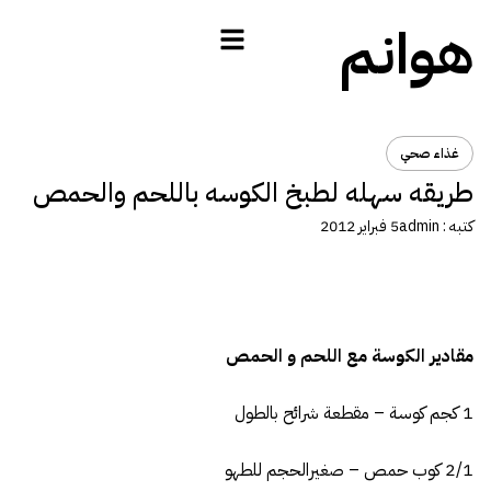
هوانم
غذاء صحي
طريقه سهله لطبخ الكوسه باللحم والحمص
كتبه :
admin
5 فبراير 2012
مقادير الكوسة مع اللحم و الحمص
1 كجم كوسة – مقطعة شرائح بالطول
2/1 كوب حمص – صغيرالحجم للطهو