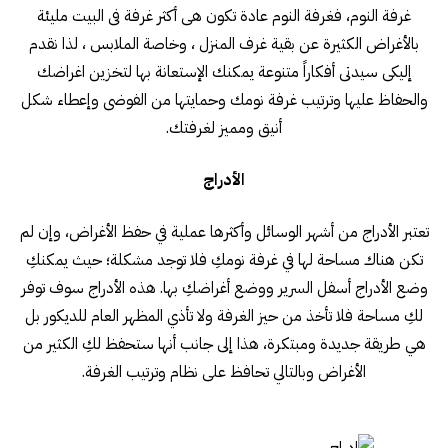
غرفة النوم، فغرفة النوم عادة تكون هى أكثر غرفة فى البيت مليئة
بالأغراض الكثيرة عن بقية غرف المنزل ، وخاصة الملابس ، لذا نقدم
إليكى سيدتى أفكاراً متنوعة يمكنك الإستعانة بها لتخزين اغراضك
والحفاظ عليها وترتيب غرفة نومك وحمايتها من الفوضى وإعطاء شكل
أنيق ومميز لغرفتك.
الأدراج
تعتبر الأدراج من أشهر الوسائل وأكثرها عملية في حفظ الأغراض، وإن لم
تكن هناك مساحة لها في غرفة نومكِ فلا توجد مشكلة؛ حيث يمكنكِ
وضع الأدراج أسفل السرير ووضع أغراضكِ بها. هذه الأدراج سوف توفر
لكِ مساحة فلا تأخذ من حيز الغرفة ولا تأذي المظهر العام للديكور بل
هي طريقة جديدة ومبتكرة، هذا إلى جانب أنها ستحفظ لكِ الكثير من
الأغراض وبالتالي تحافظ على نظام وترتيب الغرفة.