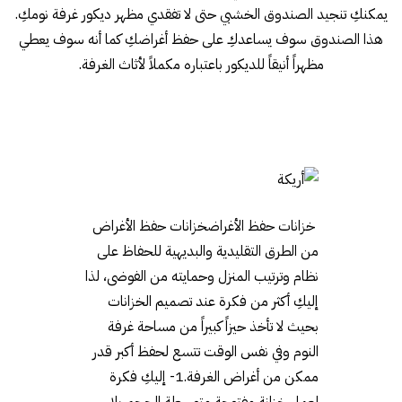
يمكنكِ تنجيد الصندوق الخشبي حتى لا تفقدي مظهر ديكور غرفة نومكِ.
هذا الصندوق سوف يساعدكِ على حفظ أغراضكِ كما أنه سوف يعطي
مظهراً أنيقاً للديكور باعتباره مكملاً لأثاث الغرفة.
خزانات حفظ الأغراضخزانات حفظ الأغراض
من الطرق التقليدية والبديهية للحفاظ على
نظام وترتيب المنزل وحمايته من الفوضى، لذا
إليكِ أكثر من فكرة عند تصميم الخزانات
بحيث لا تأخذ حيزاً كبيراً من مساحة غرفة
النوم وفي نفس الوقت تتسع لحفظ أكبر قدر
ممكن من أغراض الغرفة.1- إليكِ فكرة
لعمل خزانة مفتوحة متوسطة الحجم بلا