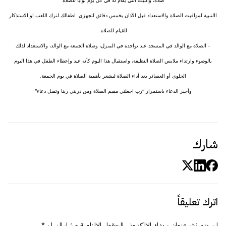
صلاة، والبيت التي يقام له في كل يوم ثوابا للصلاة
االتنبية لمواقيت الصلاة والاستعداد قبل الأذان بخمس دقائق لتجهزى اطفالك لترك اللعب او الاستذكار
للقيام للصلاة.
– الصلاة مع الوالد في المسجد عند تواجده في المنزل، وصلاة الجمعة مع الوالد، والاستعداد لذلك
بالوضوء وارتداء ملابس الصلاة النظيفة، واستقبال هذا اليوم كأنه عيد وإعطاء الطفل في هذا اليوم
الحلوى أو العصائر بعد أداء الصلاة ليشعر بأهمية الصلاة في يوم الجمعة.
وأخير الدعاء باستمرار “رب اجعلني مقيم الصلاة ومن ذريتي ربنا وتقبل دعاء”
شارك
اترك تعليقاً
لن يتم نشر عنوان بريدك الإلكتروني.
الحقول الإلزامية مشار إليها بـ
*