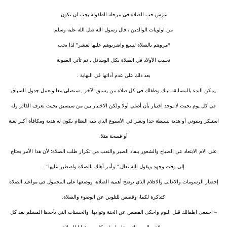
غرس حب الصلاة في مرحلة الطفولة يجب ان تكون
من اولويات الوالدين ، قال رسول اللة صل اللة عليه وسلم
“مروهم بالصلاة لسبع واضربوهم عليها لعشر” لذا يجب
تحبيب الأولاد في الصلاة بكل الوسائل ، ثم تأتي العقوبة
بعد ذلك على عدم أدائها فى النهاية .
يمكن البدء بالمسابقة بينك وطفلك في كل صلاة من يسبق الآخر , سنصلي معا ونعمل جدول للسباق
في كل يوم بحيث لا يوجد اختيار بأن أصلي أولا ولكن الاختيار بين من سيسبق بحيث نعرف الفائز وله
استيكر وبنبوني أو هدية بسيطة جدا ونغير في الأسبوع الذي يليه النظام يكون له هدية ومكافأة أكبر لعبة
أو فسحة مثلا.
على الام الابتعاد عن الصياح والشعور بنفاد الصبر والتعب من تكرار طلب الصلاة؛ لأن هذا الأمر يحتاج
إلى وقت وجهد ويقول اللة تعال ” وأمر أهلك بالصلاة واصطبر عليها” .
إحضار الرسومات والاغانى والافلام الذي توضح أهمية الصلاة، ووضعها على المحمول في مواعيد الصلاة
كتذكرة لكما، وقصص للتلوين عن الوضوء والصلاة.
– اجمعى اطفالك قبل النوم واحكى القصص عن الجنة وثوابها، والحسنات التي يأخذها المسلم بعد كل