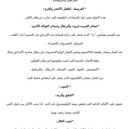
السرطان والبروستاتا .
* القرنبيط . الفلفل الأخضر والقرع :
هذه الأنواع تعتبر غنية بالمضادات الطبيعية التى تحارب سرطان الكلى .
*عصائر الجريب فروت والبرتقال وعصائر الفواكه الأخرى :
تمد الجسم بفيتامين ” ج ” الذى يعمل على زيادة المناعة ضد الأمراض فى الجسم *نبات اللفت ,
السبانخ , الخضروات الخضراء :
تعد افضل مصادر طبيعية للكالسيوم وتعتبر أفضل انواع الخضروات فى مجال محاربة الأمراض وذلك
وفقا للأبحاث الحديثة التى اثبتت مقاومتها لسرطان القولون
*المشمش , الخوخ , الموز , الشمام , البرتقال , والبرقوق :
من افضل مصادر الكالسيوم الذى يعمل على انخفاض ضغط الدم .
* الحبوب :
*الدقيق والردة :
تحتوى على الألياف الذائبة التى تخفض نسبة الكوليسترول فى الدم , لذا يجب الأكثار من تناول الخبز
البلدى بنسبة رغيف يوميا .
*حبوب الغلال :