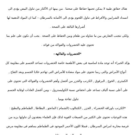
هناك حقائق طبية لا يمكن تجنبها حفاظا على صحتنا . من بينها ان الأكثار من تناول البيض يؤدى الى
انسداد الشرايين والأفراط فى تناول اللحوم يؤدى الى الأصابة بالسرطان – كما ان المواد الدهنية لها
أضرارها البالغة على الصحة .
ولكى نتجنب التعارض بين ما نتناوله من طعام وبين الحفاظ على الصحة . يجب أن نكون على علم بما
تحتوى عليه الخضروات والفواكه من فوائد .
*الخضروات والفاكهة :
يؤكد الخبراء أنه توجد مادة اساسية فى بعض الأطعمة خاصة الخضروات تساعد الجسم على مقاومة كل
أنواع الأمراض والتى ربما تحتوى على مواد مضادة للأمراض التى تهاجم خلايا الجسم ويعد التفاح ,
الكمثرى , الخوخ , البرقوق , الكرنب والجزر من أفضل وأهم الخضروات والفواكه التى تحتوى على
على أعلى نسبة ألياف تساعد على انخفاض نسبة الكوليسترول – ومن أفضل العادات لوقاية الجسم
تناول تفاحة يوميا .
*الكرنب باوراقه الخضراء , الجزر , الكنتالوب (الشمام ) المانجو , البطاطا , الطماطم والبطيخ :
هذه النوعيات تحتوى على الكثير من الصبغات القوية لذلك فإن العلماء يعتقدون أن تناولها يزيد من
فرصة محاربة امراض السرطان , فمثلا اللون الأحمر الموجود فى الطماطم يساهم فى مقاومة مرض