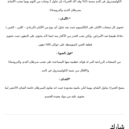
الكوليسترول فى الدم بنسبة 15% وقد أكد الخبراء بأن تناول 3 وجبات من الثوم يوميا يجنب الأصابة
بسرطان الثدى والبروستاتا .
* الألبـان :
تحتوى كل منتجات الألبان على الكالسيوم حيث يعد تناول أى نوع من الألبان (الزبادى – اللبن – الجبن )
دفاعا طبيعيا ضد الأمراض .ولكن يجب الحذر من الأكثار منه ايضا لأنه يحتوى على الدهون حيث تحتوى
قطعة الجبن المتوسطة على حوالى 90% دهون .
*فول الصويا :
من المنتجات الزراعية التى له فوائد عظيمة منها المساعدة على تجنب سرطان الثدى والبروستاتا
والأقلال من نسبة الكوليسترول فى الدم .
*الشـاى :
ينصح الخبراء بتناول الشاى يوميا لكن بكمية محدودة حيث انه يقاوم السرطان خاصة الشاى الأخضر لما
يحتوى عليه من مواد مفيدة للجسم
شارك