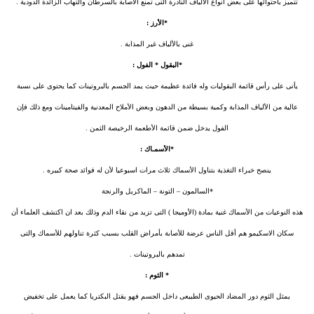
تتميز باحتوائها على بعض انواع الألياف النادرة التى تمنع الأصابة بالسرطان والتهاب الزائدة الدودية .
*الأرز :
غنى بالألياف غير المذابة .
*البقول * الفول :
يأتى على رأس قائمة البقوليات وله فائدة عظيمة حيث يمد الجسم بالبروتينات كما يحتوى على نسبة
عالية من الألياف المذابة وكمية بسيطة من الدهون وبعض الأملاح المعدنية والفيتامينات ومع ذلك فإن
الفول يدخل ضمن قائمة الأطعمة الرخيصة الثمن .
*الأسمـاك :
ينصح خبراء التغذية بتناول الأسماك ثلاث مرات اسبوعيا لأن له فوائد صحة كبيره .
*السالمون – التونة – الماكريل والرنجة
هذه النوعيات من الأسماك غنية بمادة (الأوميجا ) التى تزيد من نقاء الدم وذلك بعد ان اكتشف العلماء أن
سكان الاسكيمو هم أقل الناس عرضة للأصابة بأمراض القلب بسبب كثرة تناولهم للأسماك والتى
تمدهم بالبروتينات .
* الثوم :
يمثل الثوم دور المضاد الحيوى الطبيعى داخل الجسم فهو يقتل البكتريا كما يعمل على تخفيض